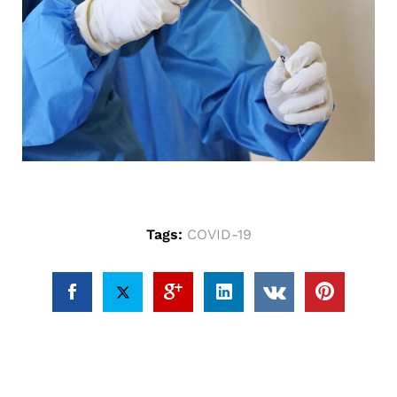
Marketing
Indem Sie
Ihre
Interessen
und Ihr
Verhalten
während
Ihres Besuchs
auf unserer
Website
teilen,
erhöhen Sie
die Chance,
personalisierte
Tags:
COVID-19
Inhalte und
Angebote zu
sehen.