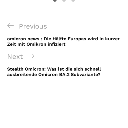
Post
Previous
Previous
navigation
Post
omicron news : Die Hälfte Europas wird in kurzer
Zeit mit Omikron infiziert
Next
Next
Post
Stealth Omicron: Was ist die sich schnell
ausbreitende Omicron BA.2 Subvariante?