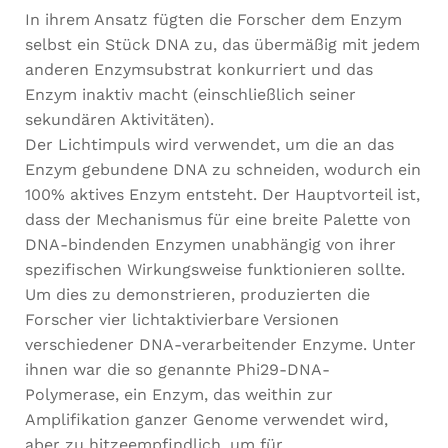
In ihrem Ansatz fügten die Forscher dem Enzym
Diese
Cookies
selbst ein Stück DNA zu, das übermäßig mit jedem
sind nicht
anderen Enzymsubstrat konkurriert und das
optional. Sie
Enzym inaktiv macht (einschließlich seiner
werden
benötigt,
sekundären Aktivitäten).
damit die
Der Lichtimpuls wird verwendet, um die an das
Website
Enzym gebundene DNA zu schneiden, wodurch ein
funktioniert.
100% aktives Enzym entsteht. Der Hauptvorteil ist,
dass der Mechanismus für eine breite Palette von
Statistiken
DNA-bindenden Enzymen unabhängig von ihrer
In order for
spezifischen Wirkungsweise funktionieren sollte.
us to
Um dies zu demonstrieren, produzierten die
improve the
website's
Forscher vier lichtaktivierbare Versionen
functionality
verschiedener DNA-verarbeitender
Enzyme
. Unter
and
ihnen war die so genannte Phi29-DNA-
structure,
based on
Polymerase, ein Enzym, das weithin zur
how the
Amplifikation ganzer Genome verwendet wird,
website is
aber zu hitzeempfindlich, um für