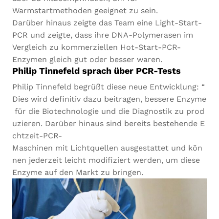
used.
Warmstartmethoden geeignet zu sein.
Darüber hinaus zeigte das Team eine Light-Start-
Erlebnis
PCR und zeigte, dass ihre DNA-
Polymerasen
im
Damit
Vergleich zu kommerziellen Hot-Start-PCR-
unsere
Enzymen gleich gut oder besser waren.
Website
Philip Tinnefeld sprach über PCR-Tests
während
Ihres
Philip
Tinnefeld
begrüßt
diese
neue
Entwicklung:
“
Besuchs
Dies
wird
definitiv
dazu
beitragen,
bessere
Enzyme
bestmöglich
funktioniert.
für
die
Biotechnologie
und
die
Diagnostik
zu
prod
Wenn Sie
uzieren.
Darüber
hinaus
sind
bereits
bestehende
E
diese
chtzeit-PCR-
Cookies
ablehnen,
Maschinen
mit
Lichtquellen
ausgestattet
und
kön
gehen
nen
jederzeit
leicht
modifiziert
werden,
um
diese
einige
Enzyme
auf
den
Markt
zu
bringen.
Funktionen
der Website
verloren.