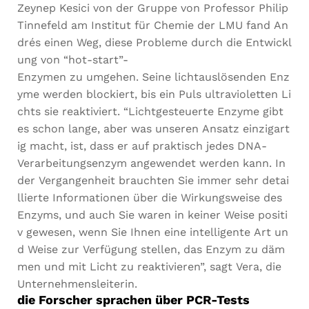
Zeynep
Kesici
von
der
Gruppe
von
Professor
Philip
Tinnefeld
am
Institut
für
Chemie
der
LMU
fand
An
drés
einen
Weg,
diese
Probleme
durch
die
Entwickl
ung
von
“hot-start”-
Enzymen
zu
umgehen.
Seine
lichtauslösenden
Enz
yme
werden
blockiert,
bis
ein
Puls
ultravioletten
Li
chts
sie
reaktiviert.
“Lichtgesteuerte
Enzyme
gibt
es
schon
lange,
aber
was
unseren
Ansatz
einzigart
ig
macht,
ist,
dass
er
auf
praktisch
jedes
DNA-
Verarbeitungsenzym
angewendet
werden
kann.
In
der
Vergangenheit
brauchten
Sie
immer
sehr
detai
llierte
Informationen
über
die
Wirkungsweise
des
Enzyms,
und
auch
Sie
waren
in
keiner
Weise
positi
v
gewesen,
wenn
Sie
Ihnen
eine
intelligente
Art
un
d
Weise
zur
Verfügung
stellen,
das
Enzym
zu
däm
men
und
mit
Licht
zu
reaktivieren”,
sagt
Vera,
die
Unternehmensleiterin.
die Forscher sprachen über PCR-Tests
Notwendig