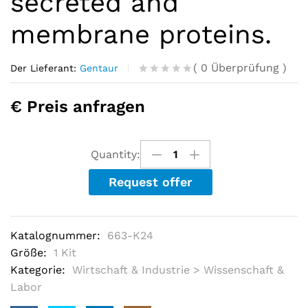
secreted and
membrane proteins.
(
0
Überprüfung
)
Der Lieferant:
Gentaur
R
0
a
€ Preis anfragen
t
e
d
o
u
Quantity:
t
o
Request offer
f
5
b
a
s
Katalognummer:
663-K24
e
d
Größe:
1 Kit
o
Kategorie:
Wirtschaft & Industrie > Wissenschaft &
n
c
Labor
u
s