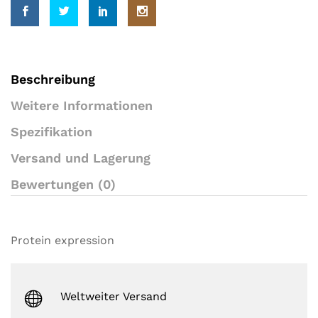
t
o
m
e
r
r
a
Beschreibung
t
i
Weitere Informationen
n
g
Spezifikation
s
Versand und Lagerung
Bewertungen (0)
Protein expression
Weltweiter Versand