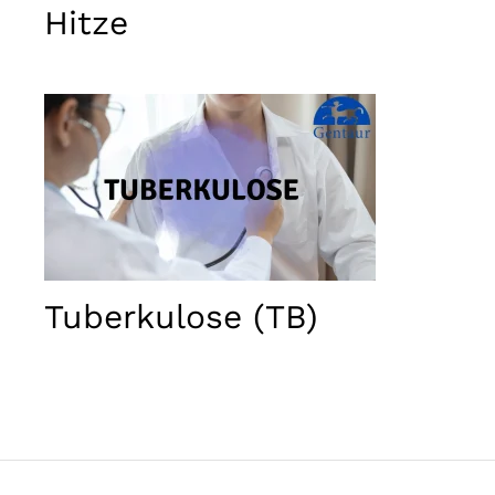
Marketing
Hitze
Indem Sie
Ihre
Interessen
und Ihr
Verhalten
während
Ihres Besuchs
auf unserer
Website
teilen,
erhöhen Sie
die Chance,
personalisierte
Inhalte und
Tuberkulose (TB)
Angebote zu
sehen.