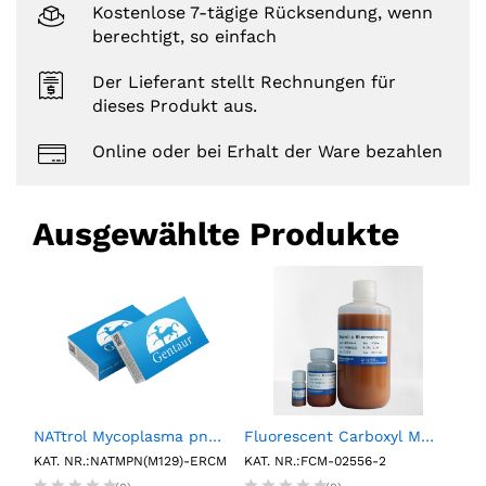
Kostenlose 7-tägige Rücksendung, wenn
berechtigt, so einfach
Der Lieferant stellt Rechnungen für
dieses Produkt aus.
Online oder bei Erhalt der Ware bezahlen
Ausgewählte Produkte
e Control (6 x 0.5mL)
NATtrol Mycoplasma pneumoniae M129, External Run Control, Medium (6 X 1 mL)
Fluorescent Carboxyl Magnetic Particles, , Nile Red, 1%w/v, 0.2-0.39µm, 2mL
KAT. NR.:NATMPN(M129)-ERCM
KAT. NR.:FCM-02556-2
KAT.