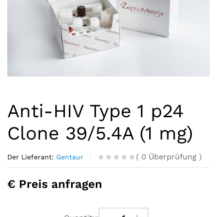
Anti-HIV Type 1 p24
Clone 39/5.4A (1 mg)
(
0
Überprüfung
)
Der Lieferant:
Gentaur
R
0
a
€ Preis anfragen
t
e
d
o
u