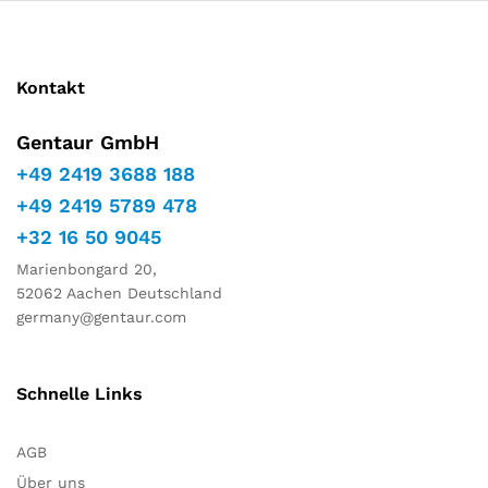
Marketing
Indem Sie
Ihre
Interessen
Kontakt
und Ihr
Verhalten
während
Gentaur GmbH
Ihres Besuchs
+49 2419 3688 188
auf unserer
Website
+49 2419 5789 478
teilen,
+32 16 50 9045
erhöhen Sie
die Chance,
Marienbongard 20,
personalisierte
52062 Aachen Deutschland
Inhalte und
germany@gentaur.com
Angebote zu
sehen.
Schnelle Links
AGB
Über uns