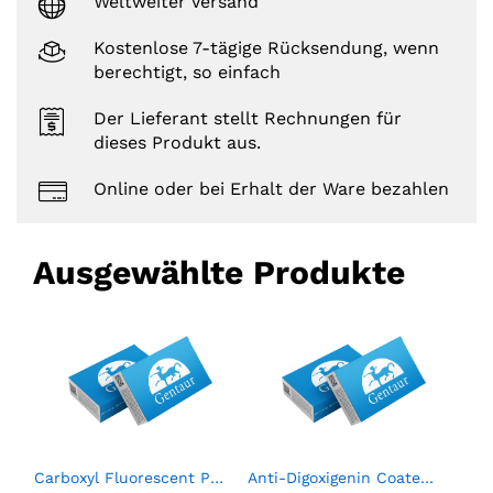
Weltweiter Versand
Kostenlose 7-tägige Rücksendung, wenn
berechtigt, so einfach
Der Lieferant stellt Rechnungen für
dieses Produkt aus.
Online oder bei Erhalt der Ware bezahlen
Ausgewählte Produkte
RP Multimarker Control Pack (6 X 0.75 mL)
Carboxyl Fluorescent Particles, Yellow, 0.5%w/v, 5.0-5.9µm, 2mL
Anti-Digoxigenin Coated Polystyrene Particles, 2.0- 2.4µm, 0.1%w/v, 2mL