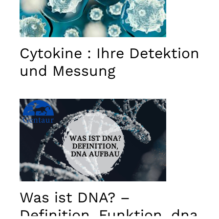
used.
Erlebnis
Damit
Cytokine : Ihre Detektion
unsere
Website
und Messung
während
Ihres
Besuchs
bestmöglich
funktioniert.
Wenn Sie
diese
Cookies
ablehnen,
gehen
einige
Funktionen
der Website
verloren.
Was ist DNA? –
Definition, Funktion, dna