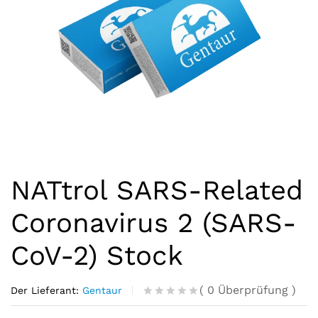
NATtrol SARS-Related
Coronavirus 2 (SARS-
CoV-2) Stock
(
0
Überprüfung
)
Der Lieferant:
Gentaur
R
0