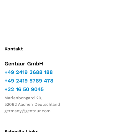
Marketing
aufbau
Indem Sie
Ihre
Interessen
und Ihr
Verhalten
während
Ihres Besuchs
auf unserer
Kontakt
Website
teilen,
Gentaur GmbH
erhöhen Sie
die Chance,
+49 2419 3688 188
personalisierte
+49 2419 5789 478
Inhalte und
Angebote zu
+32 16 50 9045
sehen.
Marienbongard 20,
52062 Aachen Deutschland
germany@gentaur.com
Schnelle Links