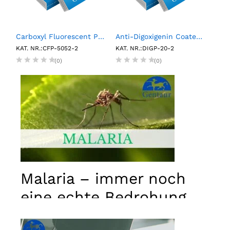
RP Multimarker Control Pack (6 X 0.75 mL)
Carboxyl Fluorescent Particles, Yellow, 0.5%w/v, 5.0-5.9µm, 2mL
Anti-Digoxigenin Coated Polystyrene Particles, 2.0- 2.4µm, 0.1%w/v, 2mL
KAT. NR.:CFP-5052-2
KAT. NR.:DIGP-20-2
KAT.
(0)
(0)
Malaria – immer noch
eine echte Bedrohung