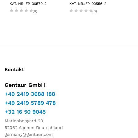
KAT. NR.:FP-00570-2
KAT. NR.:FP-00556-2
KAT.
(0)
(0)
Kontakt
Gentaur GmbH
+49 2419 3688 188
+49 2419 5789 478
+32 16 50 9045
Marienbongard 20,
52062 Aachen Deutschland
germany@gentaur.com