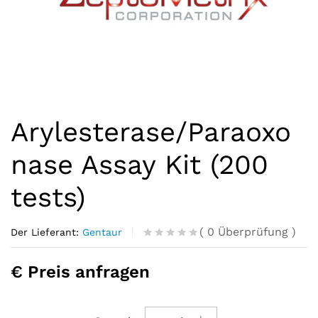
Arylesterase/Paraoxo
nase Assay Kit (200
tests)
(
0
Überprüfung
)
Der Lieferant:
Gentaur
R
0
a
€ Preis anfragen
t
e
d
o
u