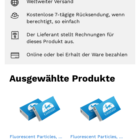
Weltweiter Versand
Kostenlose 7-tägige Rücksendung, wenn
berechtigt, so einfach
Der Lieferant stellt Rechnungen für
dieses Produkt aus.
Online oder bei Erhalt der Ware bezahlen
Ausgewählte Produkte
A Negative Control (6 x 0.5mL)
Fluorescent Particles, Sky Blue, 0.25%w/v, 0.04-0.09µm, 2mL
Fluorescent Particles, Nile Red, 1%w/v, 0.04-0.06µm, 2mL