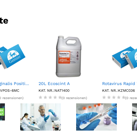
te
NATtrol T.vaginalis Positive Control (6 x 1.2 mL)
20L Ecoscint A
TTVPOS-6MC
KAT. NR.:NAT1400
KAT. NR.:KZMC036
0 rezensionen)
(0 rezensionen)
(0 rez