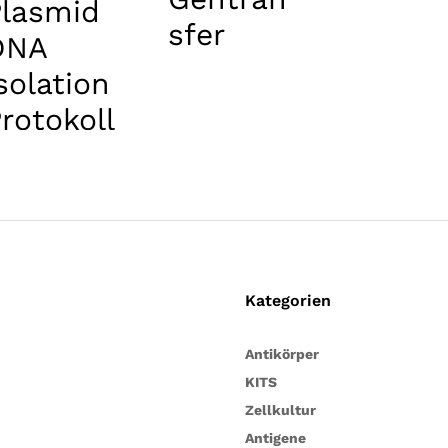
Plasmid
sfer
DNA
solation
rotokoll
 Prinzip,
chritte
…
Kategorien
Antikörper
KITS
Zellkultur
Antigene