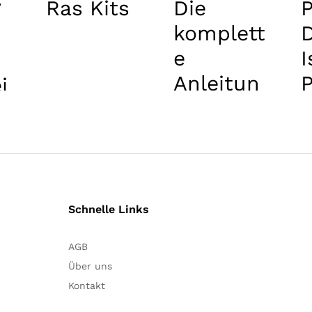
Ras Kits
Die
V
komplett
e
I
Anleitun
P
i
g zur
,
RSV
S
Respirat
ory
Syncytial
Schnelle Links
Virus
AGB
Infektion
Über uns
Kontakt