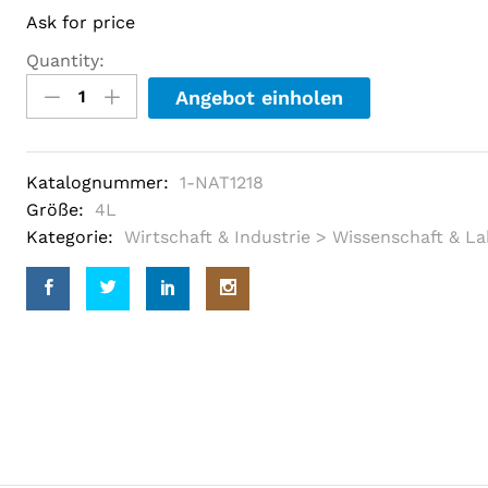
o
Ask for price
u
t
o
Quantity:
f
5
Angebot einholen
b
a
s
e
d
Katalognummer:
1-NAT1218
o
Größe:
4L
n
c
Kategorie:
Wirtschaft & Industrie > Wissenschaft & L
u
s
t
o
m
e
r
r
a
t
i
n
g
s