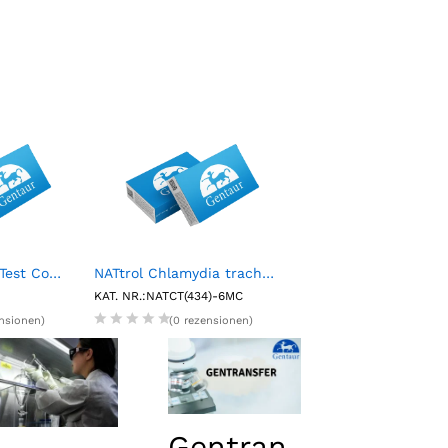
Rotavirus Rapid Test Control Pack (2 X 1.5mL)
NATtrol Chlamydia trachomatis Positive Control (6 X 1 mL)
4L Ecoscint O
KAT. NR.:NATCT(434)-6MC
KAT. NR.:NAT1402
ensionen)
(0 rezensionen)
(0 rezension
Gentran