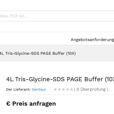
Angebotsanforderun
4L Tris-Glycine-SDS PAGE Buffer (10X)
4L Tris-Glycine-SDS PAGE Buffer (10
(
0
Überprüfung
)
Der Lieferant:
Gentaur
R
0
a
€ Preis anfragen
t
e
d