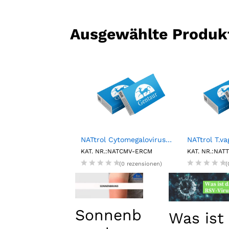
Ausgewählte Produk
Fluorescent Particles, Purple, 1%w/v, 25.0-35.0µm, 5mL
NATtrol Cytomegalovirus (CMV) Strain:AD-169 External Run Control, Medium (6X1mL)
.:FP-30062-5
KAT. NR.:NATCMV-ERCM
KAT. NR.:NA
(0 rezensionen)
(0 rezensionen)
(
Sonnenb
Was ist