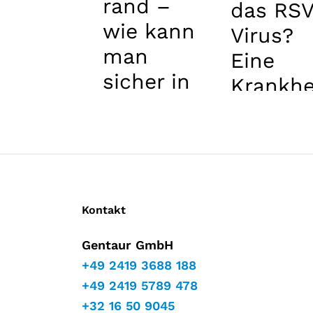
rand –
das RS
wie kann
Virus?
man
Eine
sicher in
Krankhe
der
t nicht
Sonne
nur für
spielen?
Kinder
Kontakt
Gentaur GmbH
+49 2419 3688 188
+49 2419 5789 478
+32 16 50 9045