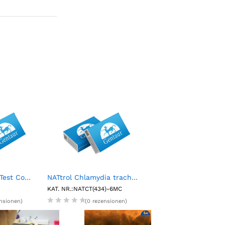
Rotavirus Rapid Test Control Pack (2 X 1.5mL)
NATtrol Chlamydia trachomatis Positive Control (6 X 1 mL)
4L Ecoscint O
KAT. NR.:NATCT(434)-6MC
KAT. NR.:NAT1402
ensionen)
(0 rezensionen)
(0 rezension