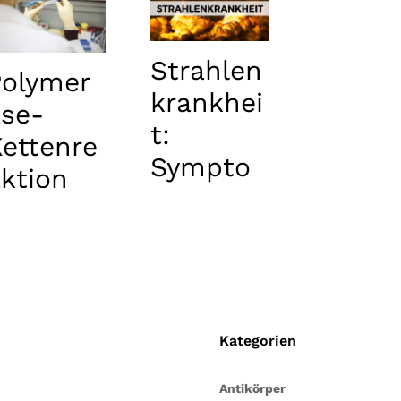
Strahlen
Polymer
krankhei
ase-
t:
ettenre
Sympto
ktion
me und
(ASO-
Behandl
PCR)
ung
Kategorien
Antikörper