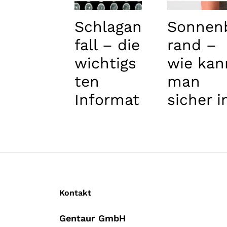
Schlagan
Sonnen
fall – die
rand –
wichtigs
wie kan
ten
man
Informat
sicher i
ionen
der
Sonne
spielen
Kontakt
Gentaur GmbH