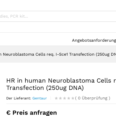
Angebotsanforderun
 Neuroblastoma Cells req. I-Sce1 Transfection (250ug D
HR in human Neuroblastoma Cells r
Transfection (250ug DNA)
(
0
Überprüfung
)
Der Lieferant:
Gentaur
R
0
a
€ Preis anfragen
t