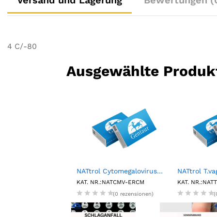
Versand und Lagerung
Bewertungen (
4 C/-80
Ausgewählte Produk
Fluorescent Particles, Purple, 1%w/v, 25.0-35.0µm, 5mL
NATtrol Cytomegalovirus (CMV) Strain:AD-169 External Run Control, Medium (6X1mL)
.:FP-30062-5
KAT. NR.:NATCMV-ERCM
KAT. NR.:NA
(0 rezensionen)
(0 rezensionen)
(