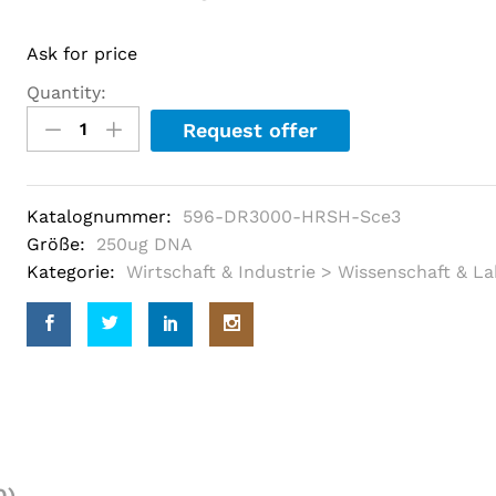
e
d
o
Ask for price
u
t
o
Quantity:
f
5
Request offer
b
a
s
e
d
Katalognummer:
596-DR3000-HRSH-Sce3
o
Größe:
250ug DNA
n
c
Kategorie:
Wirtschaft & Industrie > Wissenschaft & L
u
s
t
o
m
e
r
r
a
t
i
n