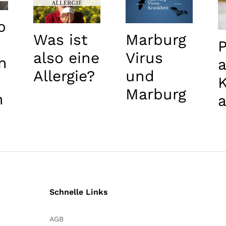
b
Was ist
Marburg
also eine
Virus
n
Allergie?
und
K
Marburg
n
a
Krankhei
t
?
Schnelle Links
AGB