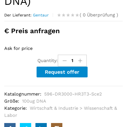
DNA)
(
0
Überprüfung
)
Der Lieferant:
Gentaur
R
0
a
€ Preis anfragen
t
e
d
o
Ask for price
u
t
o
Quantity:
f
5
Request offer
b
a
s
e
d
Katalognummer:
596-DR3000-HR3T3-Sce2
o
n
Größe:
100ug DNA
c
u
Kategorie:
Wirtschaft & Industrie > Wissenschaft &
s
Labor
t
o
m