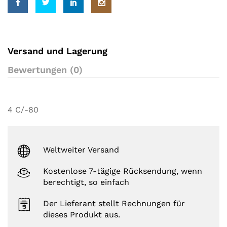
e
r
r
a
t
i
Versand und Lagerung
n
g
Bewertungen (0)
s
4 C/-80
Weltweiter Versand
Kostenlose 7-tägige Rücksendung, wenn
berechtigt, so einfach
Der Lieferant stellt Rechnungen für
dieses Produkt aus.