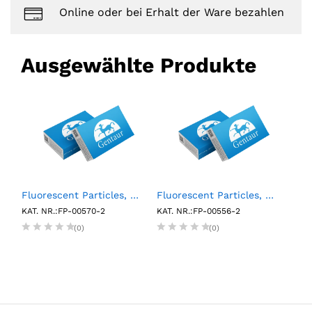
Online oder bei Erhalt der Ware bezahlen
Ausgewählte Produkte
A Negative Control (6 x 0.5mL)
Fluorescent Particles, Sky Blue, 0.25%w/v, 0.04-0.09µm, 2mL
Fluorescent Particles, Nile Red, 1%w/v, 0.04-0.06µm, 2mL
KAT. NR.:FP-00570-2
KAT. NR.:FP-00556-2
KAT.
(0)
(0)