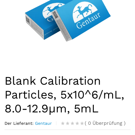
Blank Calibration
Particles, 5x10^6/mL,
8.0-12.9µm, 5mL
(
0
Überprüfung
)
Der Lieferant:
Gentaur
R
0