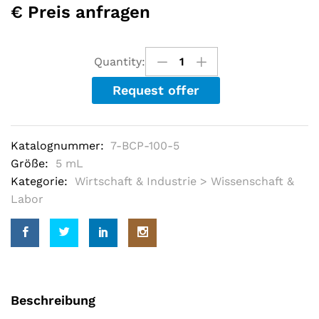
a
€ Preis anfragen
t
e
d
o
u
Quantity:
t
o
Request offer
f
5
b
a
s
Katalognummer:
7-BCP-100-5
e
d
Größe:
5 mL
o
Kategorie:
Wirtschaft & Industrie > Wissenschaft &
n
c
Labor
u
s
t
o
m
e
r
r
a
Beschreibung
t