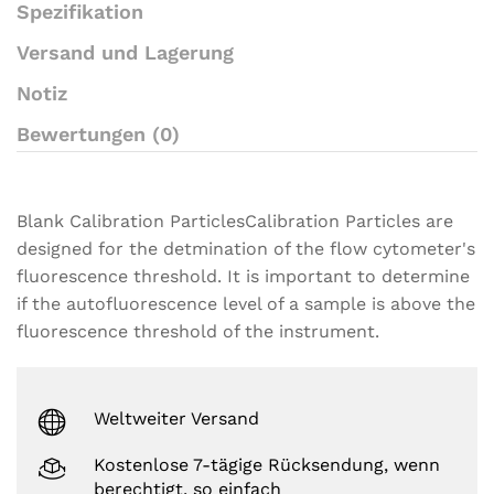
i
Spezifikation
n
g
Versand und Lagerung
s
Notiz
Bewertungen (0)
Blank Calibration ParticlesCalibration Particles are
designed for the detmination of the flow cytometer's
fluorescence threshold. It is important to determine
if the autofluorescence level of a sample is above the
fluorescence threshold of the instrument.
Weltweiter Versand
Kostenlose 7-tägige Rücksendung, wenn
berechtigt, so einfach