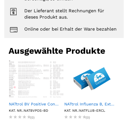
Der Lieferant stellt Rechnungen für
dieses Produkt aus.
Online oder bei Erhalt der Ware bezahlen
Ausgewählte Produkte
NATtrol BV Positive Control (6 X 0.15mL)
NATtrol Influenza B, External Run Control, Low (6 X 1 mL)
1L P
KAT. NR.:NATBVPOS-BD
KAT. NR.:NATFLUB-ERCL
KAT.
(0)
(0)