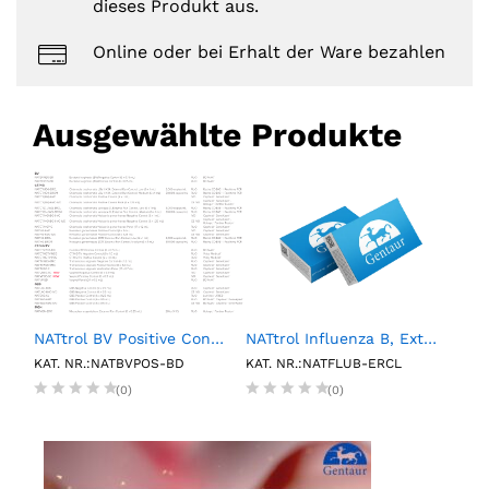
dieses Produkt aus.
Online oder bei Erhalt der Ware bezahlen
Ausgewählte Produkte
NATtrol BV Positive Control (6 X 0.15mL)
NATtrol Influenza B, External Run Control, Low (6 X 1 mL)
1L P
KAT. NR.:NATBVPOS-BD
KAT. NR.:NATFLUB-ERCL
KAT.
(0)
(0)