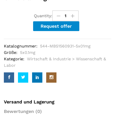
e
d
o
u
Quantity:
t
o
Request offer
f
5
b
a
s
Katalognummer:
544-MBS1560931-5x01mg
e
d
Größe:
5x0.1mg
o
Kategorie:
Wirtschaft & Industrie > Wissenschaft &
n
c
Labor
u
s
t
o
m
e
r
r
a
Versand und Lagerung
t
i
Bewertungen (0)
n