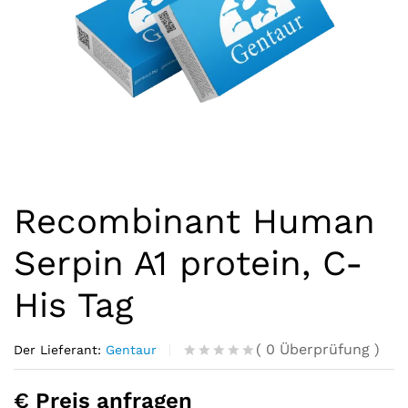
Recombinant Human
Serpin A1 protein, C-
His Tag
(
0
Überprüfung
)
Der Lieferant:
Gentaur
R
0
a
€ Preis anfragen
t