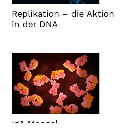
used.
Replikation – die Aktion
Erlebnis
in der DNA
Damit
unsere
Website
während
Ihres
Besuchs
bestmöglich
funktioniert.
Wenn Sie
diese
Cookies
ablehnen,
gehen
einige
Funktionen
der Website
verloren.
IgA Mangel –