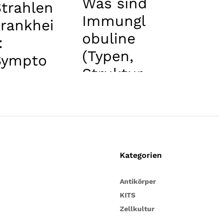
Was sind
trahlen
Immungl
krankhei
obuline
:
(Typen,
Sympto
Struktur
me und
…)
Behandl
ung
Kategorien
Antikörper
KITS
Zellkultur