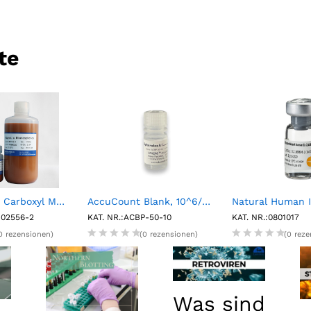
te
Fluorescent Carboxyl Magnetic Particles, , Nile Red, 1%w/v, 0.2-0.39µm, 2mL
AccuCount Blank, 10^6/mL, 5.0-5.9µm, 10mL
-02556-2
KAT. NR.:ACBP-50-10
KAT. NR.:0801017
0 rezensionen)
(0 rezensionen)
(0 rez
Was sind