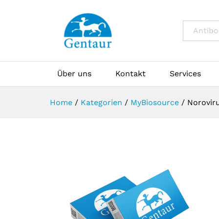
All
Über uns
Kontakt
Services
Home
/
Kategorien
/
MyBiosource
/
Noroviru