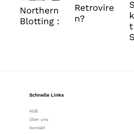
S
Retrovire
Northern
n?
Blotting :
t
m
u
Schnelle Links
AGB
Über uns
Kontakt