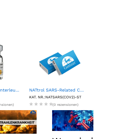
Natural Human Interleukin-2 (IL-2) / (TCGF) (50 mL, 25,000 BRMP Units)
NATtrol SARS-Related Coronavirus 2 (SARS-CoV-2) Stock
KAT. NR.:NATSARS(COV2)-ST
KAT. NR.:CM-300-10
ensionen)
(0 rezensionen)
(0 rezension