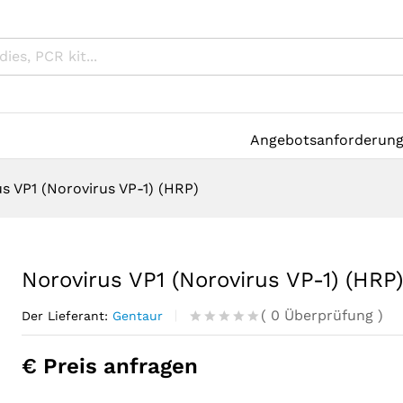
Angebotsanforderun
s VP1 (Norovirus VP-1) (HRP)
Norovirus VP1 (Norovirus VP-1) (HRP
(
0
Überprüfung
)
Der Lieferant:
Gentaur
R
0
a
€ Preis anfragen
t
e
d