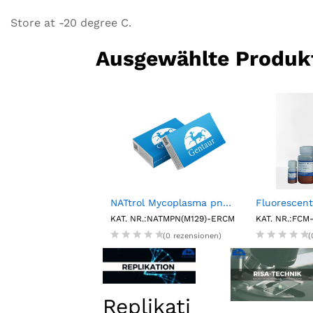
Store at -20 degree C.
Ausgewählte Produk
NATtrol Influenza/RSV Negative Control (6 x 0.5mL)
NATtrol Mycoplasma pneumoniae M129, External Run Control, Medium (6 X 1 mL)
.:NATCXVA9-6C
KAT. NR.:NATMPN(M129)-ERCM
KAT. NR.:FCM
(0 rezensionen)
(0 rezensionen)
(
Replikati