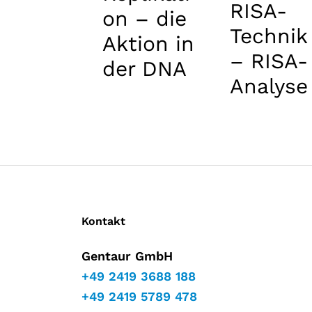
RISA-
on – die
Technik
Aktion in
– RISA-
der DNA
Analyse
von
riboso
alen
inter-
Genseq
Kontakt
enzen
Gentaur GmbH
+49 2419 3688 188
+49 2419 5789 478