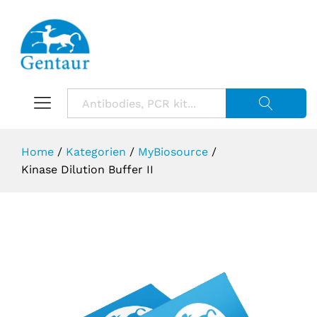
Suche starte
Home
/
Kategorien
/
MyBiosource
/
Kinase Dilution Buffer II