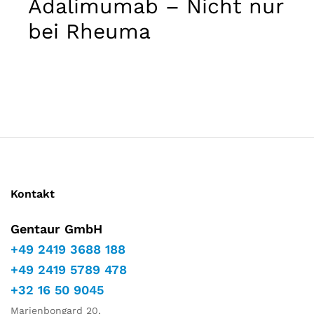
Adalimumab – Nicht nur
Marketing
Indem Sie
bei Rheuma
Ihre
Interessen
und Ihr
Verhalten
während
Ihres Besuchs
auf unserer
Website
teilen,
erhöhen Sie
die Chance,
personalisierte
Kontakt
Inhalte und
Angebote zu
sehen.
Gentaur GmbH
+49 2419 3688 188
+49 2419 5789 478
+32 16 50 9045
Marienbongard 20,