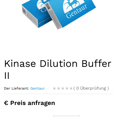
Kinase Dilution Buffer
II
(
0
Überprüfung
)
Der Lieferant:
Gentaur
R
0
a
€ Preis anfragen
t
e
d
o