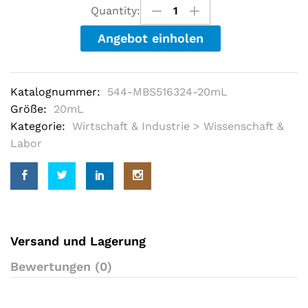
u
Quantity:
t
o
Angebot einholen
f
5
b
a
s
Katalognummer:
544-MBS516324-20mL
e
d
Größe:
20mL
o
Kategorie:
Wirtschaft & Industrie > Wissenschaft &
n
c
Labor
u
s
t
o
m
e
r
r
a
Versand und Lagerung
t
i
Bewertungen (0)
n
g
s