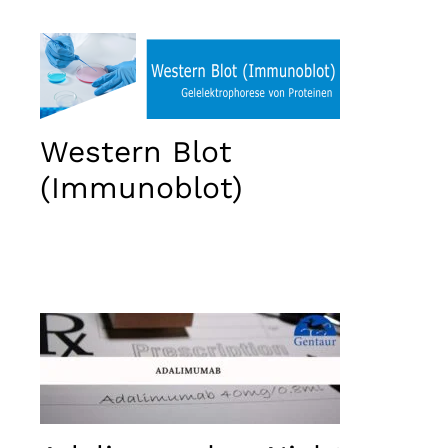
used.
Erlebnis
Damit
unsere
Website
Western Blot
während
Ihres
(Immunoblot)
Besuchs
bestmöglich
funktioniert.
Wenn Sie
diese
Cookies
ablehnen,
gehen
einige
Funktionen
der Website
verloren.