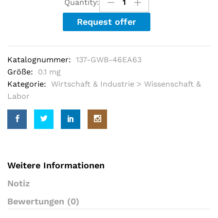
Quantity:
f
5
Request offer
b
a
s
e
d
Katalognummer:
137-GWB-46EA63
o
n
Größe:
0.1 mg
c
u
Kategorie:
Wirtschaft & Industrie > Wissenschaft &
s
Labor
t
o
m
e
r
r
a
t
i
Weitere Informationen
n
g
Notiz
s
Bewertungen (0)