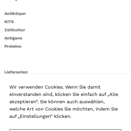
Diese
Cookies
Antikörper
sind nicht
KITS
optional. Sie
werden
Zellkultur
benötigt,
Antigene
damit die
Website
Proteine
funktioniert.
Statistiken
Lieferanten
In order for
us to
Wir verwenden Cookies. Wenn Sie damit
improve the
website's
einverstanden sind, klicken Sie einfach auf „Alle
functionality
akzeptieren“. Sie können auch auswählen,
and
welche Art von Cookies Sie möchten, indem Sie
structure,
based on
auf „Einstellungen“ klicken.
how the
website is