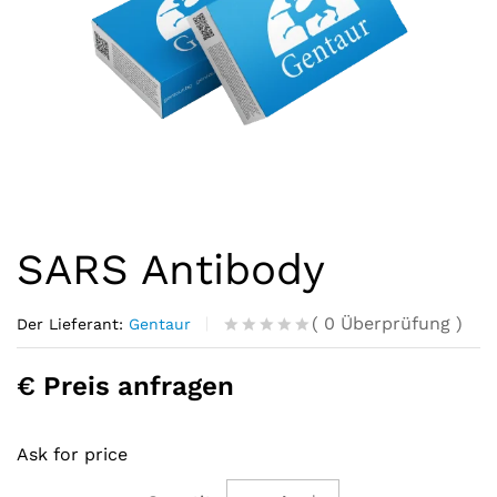
SARS Antibody
(
0
Überprüfung
)
Der Lieferant:
Gentaur
R
0
a
€ Preis anfragen
t
e
d
o
Ask for price
u
t
o