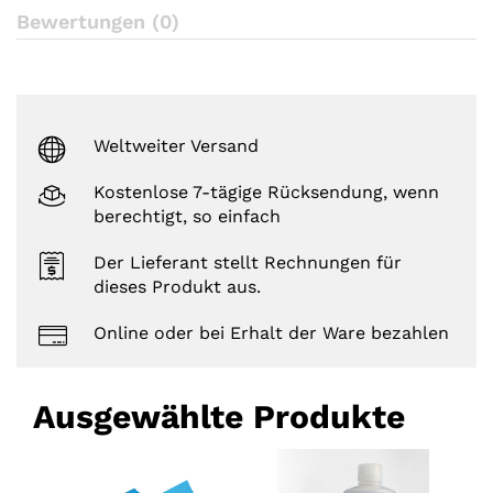
a
Bewertungen (0)
t
i
n
g
s
Weltweiter Versand
Kostenlose 7-tägige Rücksendung, wenn
berechtigt, so einfach
Der Lieferant stellt Rechnungen für
dieses Produkt aus.
Online oder bei Erhalt der Ware bezahlen
Ausgewählte Produkte