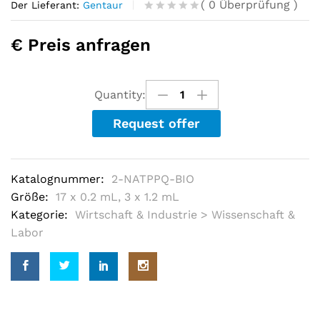
(
0
Überprüfung
)
Der Lieferant:
Gentaur
R
0
a
€ Preis anfragen
t
e
d
o
u
Quantity:
t
o
Request offer
f
5
b
a
s
Katalognummer:
2-NATPPQ-BIO
e
d
Größe:
17 x 0.2 mL, 3 x 1.2 mL
o
Kategorie:
Wirtschaft & Industrie > Wissenschaft &
n
c
Labor
u
s
t
o
m
e
r
r