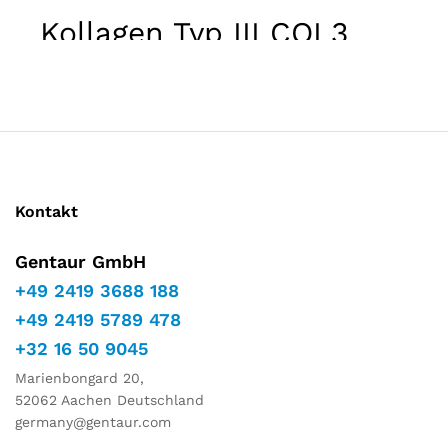
Marketing
Kollagen Typ III COL3
Indem Sie
Ihre
Interessen
und Ihr
Verhalten
während
Ihres Besuchs
auf unserer
Website
teilen,
Kontakt
erhöhen Sie
die Chance,
personalisierte
Gentaur GmbH
Inhalte und
+49 2419 3688 188
Angebote zu
sehen.
+49 2419 5789 478
+32 16 50 9045
Marienbongard 20,
52062 Aachen Deutschland
germany@gentaur.com