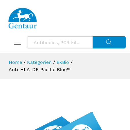
Suche starte
Home
/
Kategorien
/
ExBio
/
Anti-HLA-DR Pacific Blue™