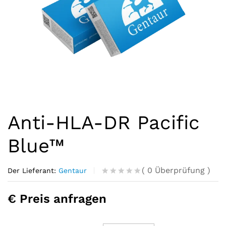
Anti-HLA-DR Pacific
Blue™
(
0
Überprüfung
)
Der Lieferant:
Gentaur
R
0
a
€ Preis anfragen
t
e
d
o