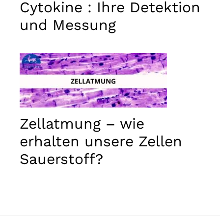
Cytokine : Ihre Detektion
Marketing
Indem Sie
und Messung
Ihre
Interessen
und Ihr
Verhalten
während
Ihres Besuchs
auf unserer
Website
teilen,
erhöhen Sie
die Chance,
Zellatmung – wie
personalisierte
Inhalte und
erhalten unsere Zellen
Angebote zu
Sauerstoff?
sehen.