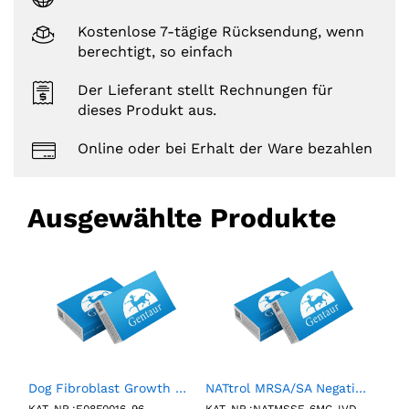
Kostenlose 7-tägige Rücksendung, wenn
berechtigt, so einfach
Der Lieferant stellt Rechnungen für
dieses Produkt aus.
Online oder bei Erhalt der Ware bezahlen
Ausgewählte Produkte
AccuCount Fluorescent Particles, 10^6mL, 7.0-7.9µm, 10mL
Dog Fibroblast Growth Factor 21 ELISA kit
NATtrol MRSA/SA Negative Control (6 X 0.5 mL)