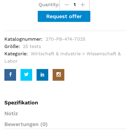
u
Quantity:
t
o
Request offer
f
5
b
a
s
Katalognummer:
270-PB-474-T025
e
d
Größe:
25 tests
o
Kategorie:
Wirtschaft & Industrie > Wissenschaft &
n
c
Labor
u
s
t
o
m
e
r
r
a
Spezifikation
t
i
Notiz
n
g
Bewertungen (0)
s