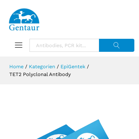
Suche starte
Home
/
Kategorien
/
EpiGentek
/
TET2 Polyclonal Antibody