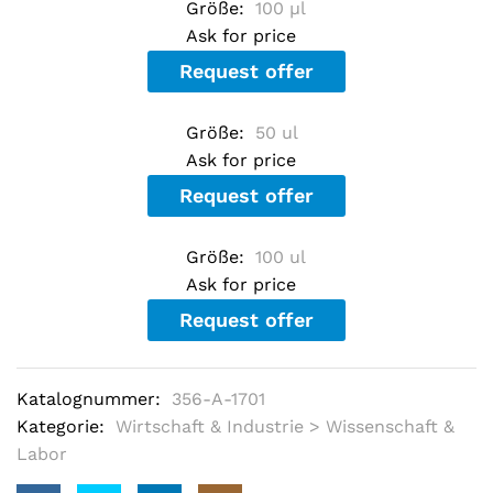
Größe:
100 µl
u
t
Ask for price
o
f
Request offer
5
b
a
Größe:
50 ul
s
e
Ask for price
d
o
Request offer
n
c
u
Größe:
s
100 ul
t
Ask for price
o
m
Request offer
e
r
r
a
t
Katalognummer:
356-A-1701
i
Kategorie:
Wirtschaft & Industrie > Wissenschaft &
n
g
Labor
s