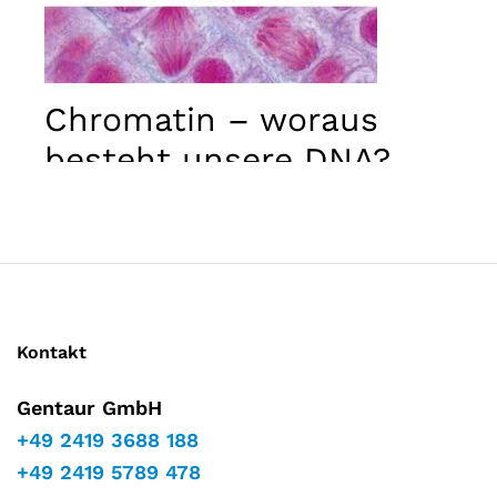
Marketing
Indem Sie
Ihre
Interessen
und Ihr
Chromatin – woraus
Verhalten
während
besteht unsere DNA?
Ihres Besuchs
auf unserer
Website
teilen,
erhöhen Sie
die Chance,
personalisierte
Inhalte und
Angebote zu
sehen.
Kontakt
Gentaur GmbH
+49 2419 3688 188
+49 2419 5789 478