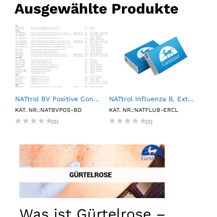
Ausgewählte Produkte
NATtrol BV Positive Control (6 X 0.15mL)
NATtrol Influenza B, External Run Control, Low (6 X 1 mL)
1L P
KAT. NR.:NATBVPOS-BD
KAT. NR.:NATFLUB-ERCL
KAT.
(0)
(0)
Was ist Gürtelrose –