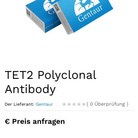
TET2 Polyclonal
Antibody
(
0
Überprüfung
)
Der Lieferant:
Gentaur
R
0
a
€ Preis anfragen
t
e
d
o