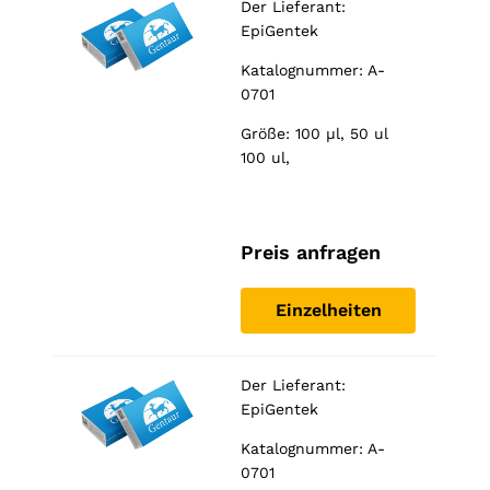
Der Lieferant:
Diese
EpiGentek
Cookies
sind nicht
Katalognummer: A-
optional. Sie
0701
werden
benötigt,
Größe: 100 µl, 50 ul
damit die
100 ul,
Website
funktioniert.
Preis anfragen
Statistiken
In order for
us to
Einzelheiten
improve the
website's
functionality
Der Lieferant:
and
structure,
EpiGentek
based on
how the
Katalognummer: A-
website is
0701