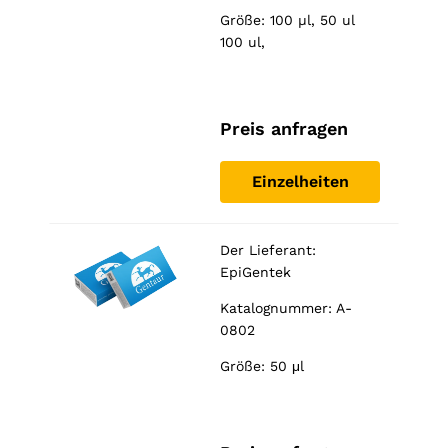
used.
Größe: 100 µl, 50 ul
100 ul,
Erlebnis
Damit
unsere
Website
Preis anfragen
während
Ihres
Einzelheiten
Besuchs
bestmöglich
funktioniert.
Wenn Sie
Der Lieferant:
diese
EpiGentek
Cookies
ablehnen,
Katalognummer: A-
gehen
0802
einige
Funktionen
Größe: 50 μl
der Website
verloren.