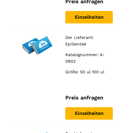
Preis anfragen
Marketing
Indem Sie
Ihre
Einzelheiten
Interessen
und Ihr
Verhalten
während
Der Lieferant:
Ihres Besuchs
EpiGentek
auf unserer
Website
Katalognummer: A-
teilen,
0802
erhöhen Sie
die Chance,
Größe: 50 ul 100 ul
personalisierte
Inhalte und
Angebote zu
sehen.
Preis anfragen
Einzelheiten