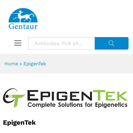
Suche starte
Home
»
EpigenTek
EpigenTek