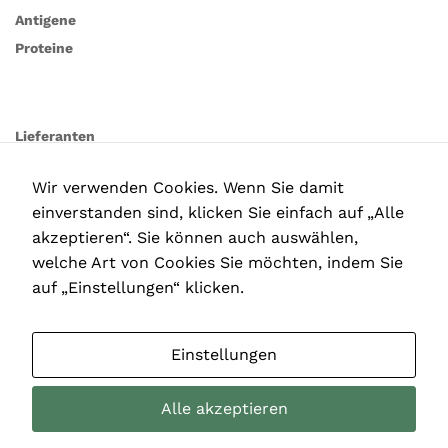
Diese
Antigene
Cookies
Proteine
sind nicht
optional. Sie
werden
benötigt,
damit die
Lieferanten
Website
funktioniert.
Wir verwenden Cookies. Wenn Sie damit
einverstanden sind, klicken Sie einfach auf „Alle
akzeptieren“. Sie können auch auswählen,
Statistiken
In order for
welche Art von Cookies Sie möchten, indem Sie
us to
auf „Einstellungen“ klicken.
improve the
website's
functionality
Einstellungen
and
structure,
based on
Alle akzeptieren
how the
Copyright © 2025
website is