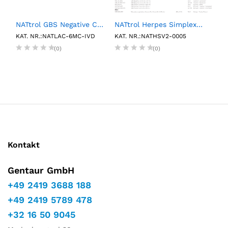
Carboxyl Magnetic Particles, 2.5%w/v, 4.0-4.5µm, 10mL
NATtrol GBS Negative Control (6 X 0.5 mL)
NATtrol Herpes Simplex Virus Type 2 Strain: MS (50,000 cp/mL) (1 mL)
KAT. NR.:NATLAC-6MC-IVD
KAT. NR.:NATHSV2-0005
KAT.
(0)
(0)
Kontakt
Gentaur GmbH
+49 2419 3688 188
+49 2419 5789 478
+32 16 50 9045