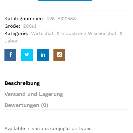
5
b
a
s
Katalognummer:
426-E312588
e
d
Größe:
200ul
o
Kategorie:
Wirtschaft & Industrie > Wissenschaft &
n
c
Labor
u
s
t
o
m
e
r
r
a
Beschreibung
t
i
Versand und Lagerung
n
g
Bewertungen (0)
s
Available in various conjugation types.