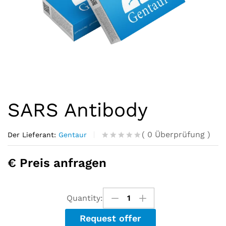
SARS Antibody
(
0
Überprüfung
)
Der Lieferant:
Gentaur
R
0
a
€ Preis anfragen
t
e
d
o
u
Quantity:
t
o
Request offer
f