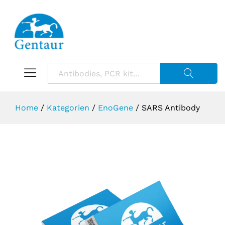
Suche starte
Home
/
Kategorien
/
EnoGene
/
SARS Antibody