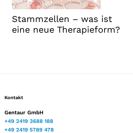
Marketing
Indem Sie
Ihre
Stammzellen – was ist
Interessen
und Ihr
eine neue Therapieform?
Verhalten
während
Ihres Besuchs
auf unserer
Website
teilen,
erhöhen Sie
die Chance,
personalisierte
Inhalte und
Angebote zu
sehen.
Kontakt
Gentaur GmbH
+49 2419 3688 188
+49 2419 5789 478