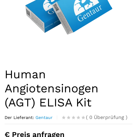
Human
Angiotensinogen
(AGT) ELISA Kit
(
0
Überprüfung
)
Der Lieferant:
Gentaur
R
0
a
€ Preis anfragen
t