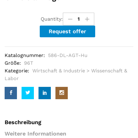
e
d
o
u
Quantity:
t
o
Request offer
f
5
b
a
s
Katalognummer:
586-DL-AGT-Hu
e
d
Größe:
96T
o
Kategorie:
Wirtschaft & Industrie > Wissenschaft &
n
c
Labor
u
s
t
o
m
e
r
r
a
Beschreibung
t
i
Weitere Informationen
n