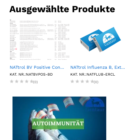
Ausgewählte Produkte
NATtrol BV Positive Control (6 X 0.15mL)
NATtrol Influenza B, External Run Control, Low (6 X 1 mL)
1L P
KAT. NR.:NATBVPOS-BD
KAT. NR.:NATFLUB-ERCL
KAT.
(0)
(0)