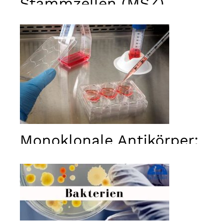
Stammzellen (MSZ)
Monoklonale Antikörper:
Was sind monoklonale
Antikörper?
Notwendig