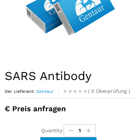
SARS Antibody
(
0
Überprüfung
)
Der Lieferant:
Gentaur
R
0
a
€ Preis anfragen
t
e
d
o
u
Quantity:
t
o