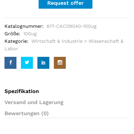
Request offer
f
5
b
a
s
Katalognummer:
617-CAC09040-100ug
e
d
Größe:
100ug
o
Kategorie:
Wirtschaft & Industrie > Wissenschaft &
n
c
Labor
u
s
t
o
m
e
r
r
a
Spezifikation
t
i
Versand und Lagerung
n
g
Bewertungen (0)
s