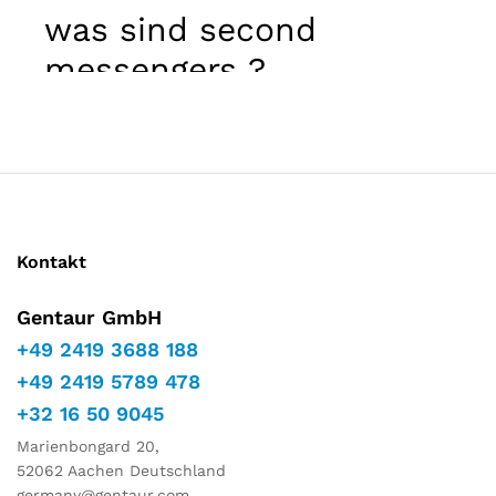
Marketing
was sind second
Indem Sie
Ihre
messengers ?
Interessen
und Ihr
Verhalten
während
Ihres Besuchs
auf unserer
Website
teilen,
erhöhen Sie
Kontakt
die Chance,
personalisierte
Inhalte und
Gentaur GmbH
Angebote zu
+49 2419 3688 188
sehen.
+49 2419 5789 478
+32 16 50 9045
Marienbongard 20,
52062 Aachen Deutschland
germany@gentaur.com