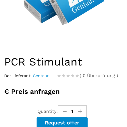
PCR Stimulant
(
0
Überprüfung
)
Der Lieferant:
Gentaur
R
0
a
€ Preis anfragen
t
e
d
o
u
Quantity:
t
o
Request offer
f