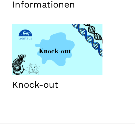
used.
Informationen
Erlebnis
Damit
unsere
Website
während
Ihres
Besuchs
bestmöglich
funktioniert.
Wenn Sie
diese
Knock-out
Cookies
ablehnen,
gehen
einige
Funktionen
der Website
verloren.