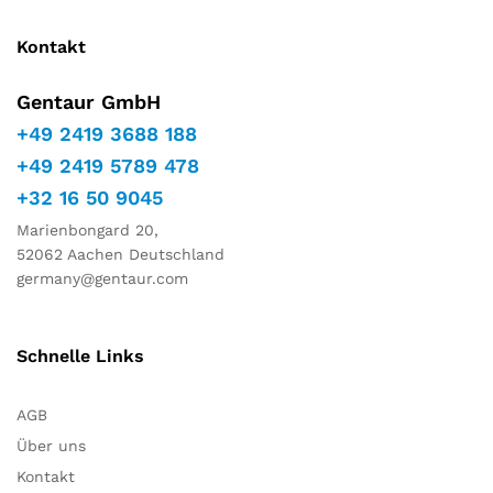
Marketing
Indem Sie
Kontakt
Ihre
Interessen
und Ihr
Gentaur GmbH
Verhalten
+49 2419 3688 188
während
Ihres Besuchs
+49 2419 5789 478
auf unserer
+32 16 50 9045
Website
teilen,
Marienbongard 20,
erhöhen Sie
52062 Aachen Deutschland
die Chance,
germany@gentaur.com
personalisierte
Inhalte und
Angebote zu
sehen.
Schnelle Links
AGB
Über uns
Kontakt