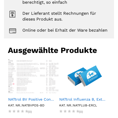
berechtigt, so einfach
Der Lieferant stellt Rechnungen für
dieses Produkt aus.
Online oder bei Erhalt der Ware bezahlen
Ausgewählte Produkte
NATtrol BV Positive Control (6 X 0.15mL)
NATtrol Influenza B, External Run Control, Low (6 X 1 mL)
1L P
KAT. NR.:NATBVPOS-BD
KAT. NR.:NATFLUB-ERCL
KAT.
(0)
(0)