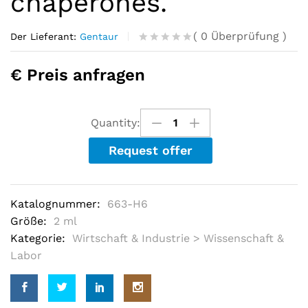
chaperones.
(
0
Überprüfung
)
Der Lieferant:
Gentaur
R
0
a
€ Preis anfragen
t
e
d
o
u
Quantity:
t
o
Request offer
f
5
b
a
s
Katalognummer:
663-H6
e
d
Größe:
2 ml
o
Kategorie:
Wirtschaft & Industrie > Wissenschaft &
n
c
Labor
u
s
t
o
m