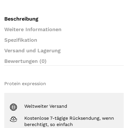
e
r
r
a
Beschreibung
t
i
Weitere Informationen
n
g
Spezifikation
s
Versand und Lagerung
Bewertungen (0)
Protein expression
Weltweiter Versand
Kostenlose 7-tägige Rücksendung, wenn
berechtigt, so einfach