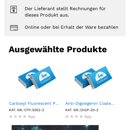
Der Lieferant stellt Rechnungen für
dieses Produkt aus.
Online oder bei Erhalt der Ware bezahlen
Ausgewählte Produkte
RP Multimarker Control Pack (6 X 0.75 mL)
Carboxyl Fluorescent Particles, Yellow, 0.5%w/v, 5.0-5.9µm, 2mL
Anti-Digoxigenin Coated Polystyrene Particles, 2.0- 2.4µm, 0.1%w/v, 2mL
KAT. NR.:CFP-5052-2
KAT. NR.:DIGP-20-2
KAT.
(0)
(0)