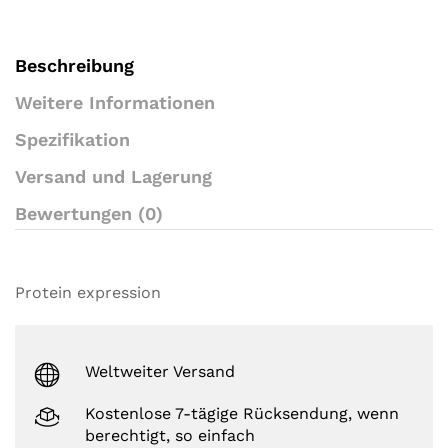
e
r
r
a
Beschreibung
t
i
Weitere Informationen
n
g
Spezifikation
s
Versand und Lagerung
Bewertungen (0)
Protein expression
Weltweiter Versand
Kostenlose 7-tägige Rücksendung, wenn
berechtigt, so einfach