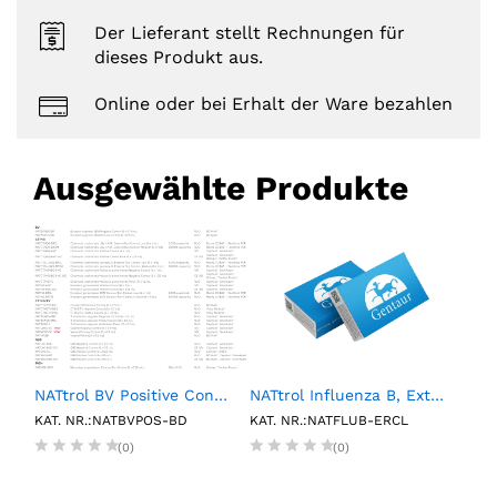
Der Lieferant stellt Rechnungen für
dieses Produkt aus.
Online oder bei Erhalt der Ware bezahlen
Ausgewählte Produkte
NATtrol BV Positive Control (6 X 0.15mL)
NATtrol Influenza B, External Run Control, Low (6 X 1 mL)
1L P
KAT. NR.:NATBVPOS-BD
KAT. NR.:NATFLUB-ERCL
KAT.
(0)
(0)