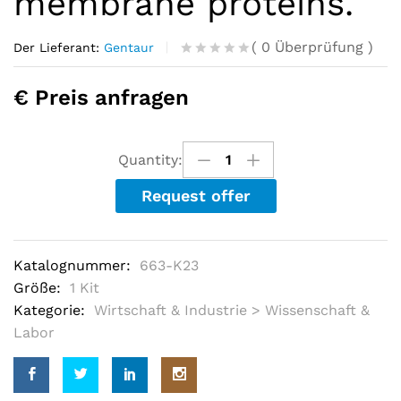
membrane proteins.
(
0
Überprüfung
)
Der Lieferant:
Gentaur
R
0
a
€ Preis anfragen
t
e
d
o
u
Quantity:
t
o
Request offer
f
5
b
a
s
Katalognummer:
663-K23
e
d
Größe:
1 Kit
o
Kategorie:
Wirtschaft & Industrie > Wissenschaft &
n
c
Labor
u
s
t
o
m