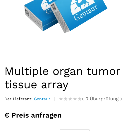
Multiple organ tumor
tissue array
(
0
Überprüfung
)
Der Lieferant:
Gentaur
R
0
a
€ Preis anfragen
t
e
d
o