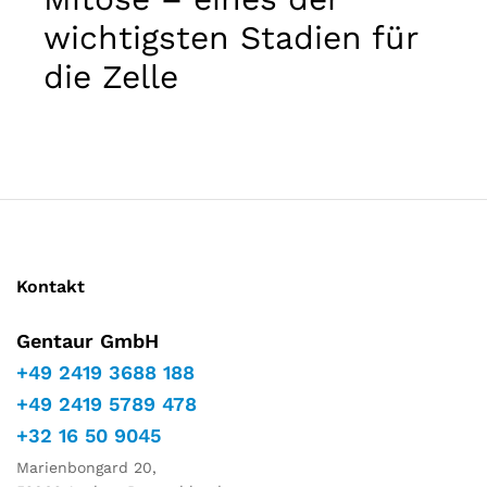
Marketing
wichtigsten Stadien für
Indem Sie
Ihre
die Zelle
Interessen
und Ihr
Verhalten
während
Ihres Besuchs
auf unserer
Website
teilen,
erhöhen Sie
die Chance,
personalisierte
Kontakt
Inhalte und
Angebote zu
Gentaur GmbH
sehen.
+49 2419 3688 188
+49 2419 5789 478
+32 16 50 9045
Marienbongard 20,