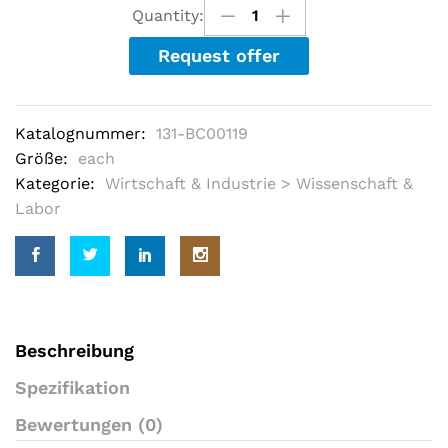
u
Quantity:
t
o
Request offer
f
5
b
a
s
Katalognummer:
131-BC00119
e
d
Größe:
each
o
Kategorie:
Wirtschaft & Industrie > Wissenschaft &
n
c
Labor
u
s
t
o
m
e
r
r
a
Beschreibung
t
i
Spezifikation
n
g
Bewertungen (0)
s