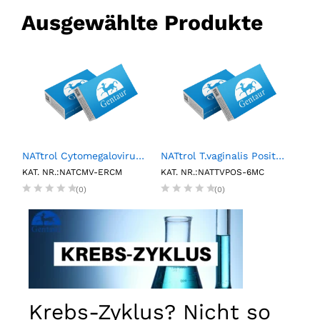
Ausgewählte Produkte
1%w/v, 25.0-35.0µm, 5mL
NATtrol Cytomegalovirus (CMV) Strain:AD-169 External Run Control, Medium (6X1mL)
NATtrol T.vaginalis Positive Control (6 x 1.2 mL)
20L
KAT. NR.:NATCMV-ERCM
KAT. NR.:NATTVPOS-6MC
KAT.
(0)
(0)
Krebs-Zyklus? Nicht so