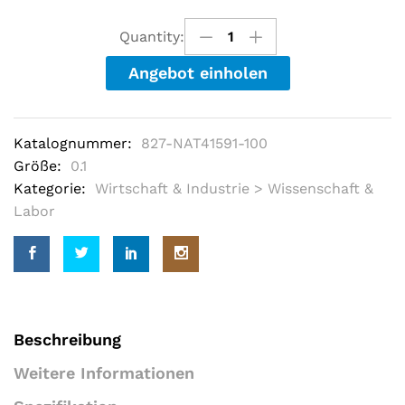
d
o
u
Quantity:
t
o
Angebot einholen
f
5
b
a
s
Katalognummer:
827-NAT41591-100
e
d
Größe:
0.1
o
Kategorie:
Wirtschaft & Industrie > Wissenschaft &
n
c
Labor
u
s
t
o
m
e
r
r
a
Beschreibung
t
i
Weitere Informationen
n
g