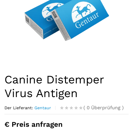
Canine Distemper
Virus Antigen
(
0
Überprüfung
)
Der Lieferant:
Gentaur
R
0
a
€ Preis anfragen
t
e