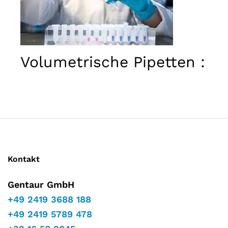
Marketing
Indem Sie
Ihre
Interessen
und Ihr
Verhalten
Volumetrische Pipetten :
während
Ihres Besuchs
Verwendung,
auf unserer
Website
Genauigkeit…
teilen,
erhöhen Sie
die Chance,
personalisierte
Inhalte und
Angebote zu
Kontakt
sehen.
Gentaur GmbH
+49 2419 3688 188
+49 2419 5789 478