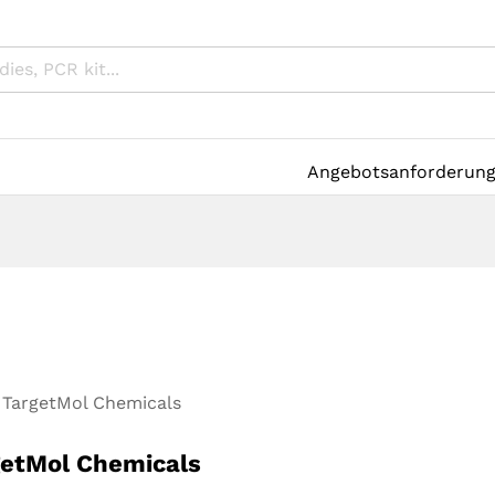
Angebotsanforderun
TargetMol Chemicals
getMol Chemicals