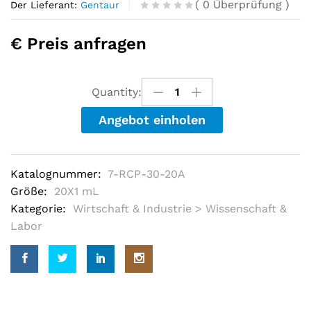
(
0
Überprüfung
)
Der Lieferant:
Gentaur
R
0
a
€ Preis anfragen
t
e
d
o
u
Quantity:
t
o
Angebot einholen
f
5
b
a
s
Katalognummer:
7-RCP-30-20A
e
d
Größe:
20X1 mL
o
Kategorie:
Wirtschaft & Industrie > Wissenschaft &
n
c
Labor
u
s
t
o
m
e
r
r