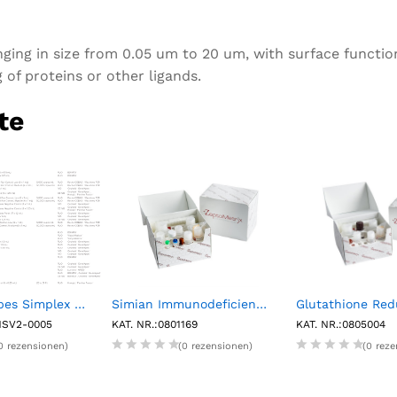
g
s
nging in size from 0.05 um to 20 um, with surface functio
of proteins or other ligands.
te
NATtrol Herpes Simplex Virus Type 2 Strain: MS (50,000 cp/mL) (1 mL)
Simian Immunodeficiency Virus (SIV) p27 Antigen ELISA (96 Determinations)
HSV2-0005
KAT. NR.:0801169
KAT. NR.:0805004
0 rezensionen)
(0 rezensionen)
(0 rez