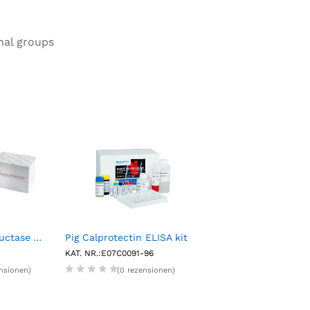
nal groups
Glutathione Reductase Assay Kit (100 tests)
Pig Calprotectin ELISA kit
200ML Formamide
KAT. NR.:E07C0091-96
KAT. NR.:NAT1086
ensionen)
(0 rezensionen)
(0 rezension