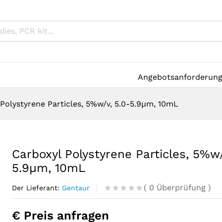
Angebotsanforderun
Polystyrene Particles, 5%w/v, 5.0-5.9µm, 10mL
Carboxyl Polystyrene Particles, 5%w/
5.9µm, 10mL
(
0
Überprüfung
)
Der Lieferant:
Gentaur
R
0
a
€ Preis anfragen
t