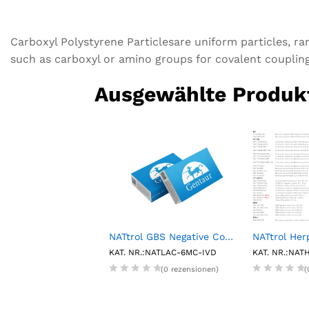
Carboxyl Polystyrene Particlesare uniform particles, ra
such as carboxyl or amino groups for covalent coupling 
Ausgewählte Produk
Carboxyl Magnetic Particles, 2.5%w/v, 4.0-4.5µm, 10mL
NATtrol GBS Negative Control (6 X 0.5 mL)
.:CM-40-10
KAT. NR.:NATLAC-6MC-IVD
KAT. NR.:NAT
(0 rezensionen)
(0 rezensionen)
(