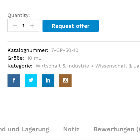
e
d
o
Quantity:
u
t
Request offer
o
f
5
b
a
Katalognummer:
7-CP-50-10
s
e
Größe:
10 mL
d
Kategorie:
Wirtschaft & Industrie > Wissenschaft & L
o
n
c
u
s
t
o
m
e
r
r
a
t
nd und Lagerung
Notiz
Bewertungen (
i
n