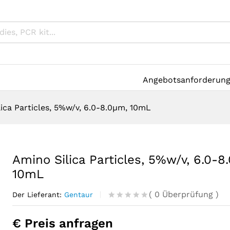
Angebotsanforderun
ica Particles, 5%w/v, 6.0-8.0µm, 10mL
Amino Silica Particles, 5%w/v, 6.0-8
10mL
(
0
Überprüfung
)
Der Lieferant:
Gentaur
R
0
a
€ Preis anfragen
t