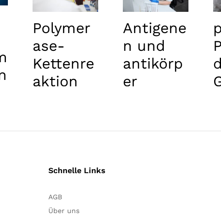
Polymer
Antigene
ase-
n und
P
m
Kettenre
antikörp
n
aktion
er
(ASO-
PCR)
i
Schnelle Links
AGB
Über uns