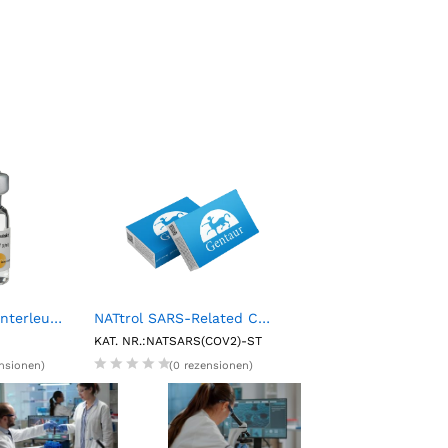
Natural Human Interleukin-2 (IL-2) / (TCGF) (50 mL, 25,000 BRMP Units)
NATtrol SARS-Related Coronavirus 2 (SARS-CoV-2) Stock
KAT. NR.:NATSARS(COV2)-ST
KAT. NR.:CM-300-10
ensionen)
(0 rezensionen)
(0 rezension