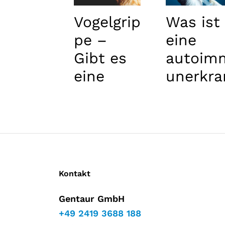
Vogelgrip
Was ist
pe –
eine
Gibt es
autoim
eine
unerkra
Bedrohu
kung?
ng für
den
Mensche
n?
Kontakt
Gentaur GmbH
+49 2419 3688 188