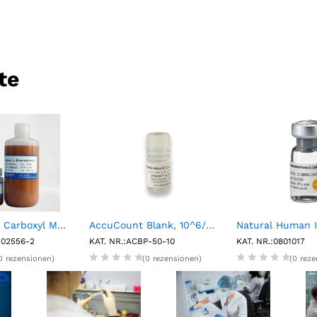
g
s
te
Fluorescent Carboxyl Magnetic Particles, , Nile Red, 1%w/v, 0.2-0.39µm, 2mL
AccuCount Blank, 10^6/mL, 5.0-5.9µm, 10mL
-02556-2
KAT. NR.:ACBP-50-10
KAT. NR.:0801017
0 rezensionen)
(0 rezensionen)
(0 rez