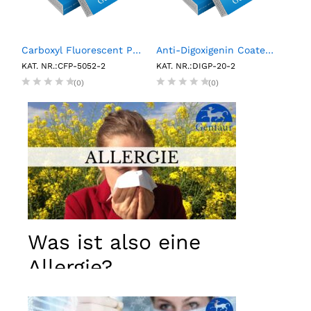
RP Multimarker Control Pack (6 X 0.75 mL)
Carboxyl Fluorescent Particles, Yellow, 0.5%w/v, 5.0-5.9µm, 2mL
Anti-Digoxigenin Coated Polystyrene Particles, 2.0- 2.4µm, 0.1%w/v, 2mL
KAT. NR.:CFP-5052-2
KAT. NR.:DIGP-20-2
KAT.
(0)
(0)
Was ist also eine
Allergie?