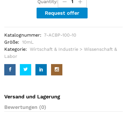
Quantity:
t
o
Request offer
f
5
b
a
s
Katalognummer:
7-ACBP-100-10
e
d
Größe:
10mL
o
Kategorie:
Wirtschaft & Industrie > Wissenschaft &
n
c
Labor
u
s
t
o
m
e
r
r
a
Versand und Lagerung
t
i
Bewertungen (0)
n
g
s