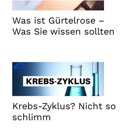
used.
Was ist Gürtelrose –
Erlebnis
Damit
Was Sie wissen sollten
unsere
Website
während
Ihres
Besuchs
bestmöglich
funktioniert.
Wenn Sie
diese
Cookies
ablehnen,
gehen
einige
Krebs-Zyklus? Nicht so
Funktionen
der Website
schlimm
verloren.