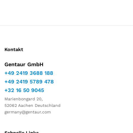
Marketing
Indem Sie
Ihre
Interessen
und Ihr
Verhalten
während
Ihres Besuchs
auf unserer
Kontakt
Website
teilen,
Gentaur GmbH
erhöhen Sie
die Chance,
+49 2419 3688 188
personalisierte
+49 2419 5789 478
Inhalte und
Angebote zu
+32 16 50 9045
sehen.
Marienbongard 20,
52062 Aachen Deutschland
germany@gentaur.com
Schnelle Links