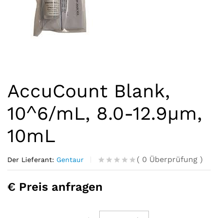
AccuCount Blank,
10^6/mL, 8.0-12.9µm,
10mL
(
0
Überprüfung
)
Der Lieferant:
Gentaur
R
0
a
€ Preis anfragen
t
e
d
o
u