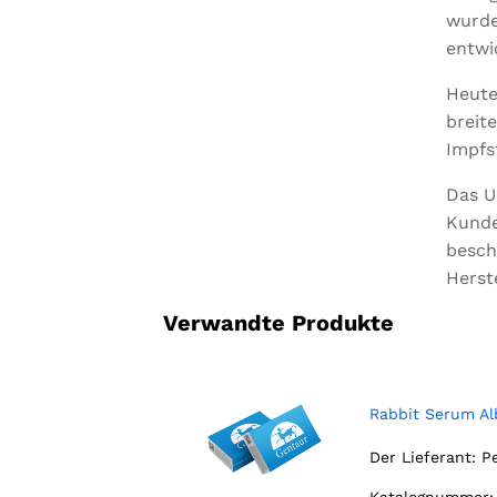
wurde
entwi
Heute
breit
Impfs
Das U
Kunde
besch
Herst
Verwandte Produkte
Rabbit Serum A
Der Lieferant:
P