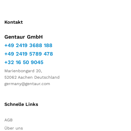
Marketing
Indem Sie
Ihre
Interessen
Kontakt
und Ihr
Verhalten
Gentaur GmbH
während
Ihres Besuchs
+49 2419 3688 188
auf unserer
+49 2419 5789 478
Website
teilen,
+32 16 50 9045
erhöhen Sie
die Chance,
Marienbongard 20,
personalisierte
52062 Aachen Deutschland
Inhalte und
germany@gentaur.com
Angebote zu
sehen.
Schnelle Links
AGB
Über uns