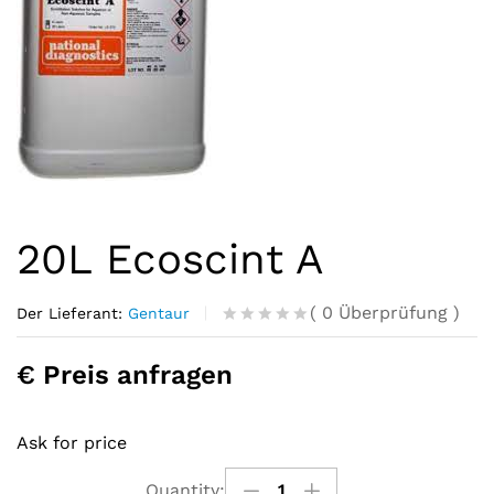
20L Ecoscint A
(
0
Überprüfung
)
Der Lieferant:
Gentaur
R
0
a
€ Preis anfragen
t
e
d
o
Ask for price
u
t
o
Quantity: