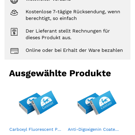
Kostenlose 7-tägige Rücksendung, wenn
berechtigt, so einfach
Der Lieferant stellt Rechnungen für
dieses Produkt aus.
Online oder bei Erhalt der Ware bezahlen
Ausgewählte Produkte
RP Multimarker Control Pack (6 X 0.75 mL)
Carboxyl Fluorescent Particles, Yellow, 0.5%w/v, 5.0-5.9µm, 2mL
Anti-Digoxigenin Coated Polystyrene Particles, 2.0- 2.4µm, 0.1%w/v, 2mL