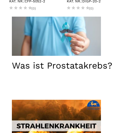
KAT. NR.:CFP-5052-2
KAT. NR.:DIGP-20-2
KAT.
(0)
(0)
Was ist Prostatakrebs?