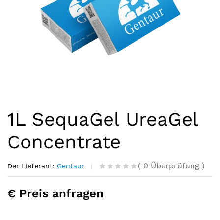
1L SequaGel UreaGel
Concentrate
(
0
Überprüfung
)
Der Lieferant:
Gentaur
R
0
a
€ Preis anfragen
t
e
d
0