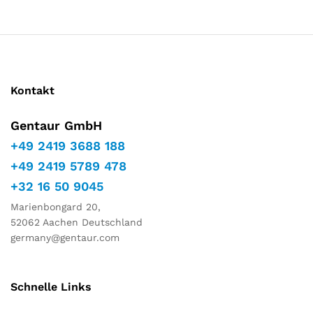
Marketing
Indem Sie
Ihre
Interessen
und Ihr
Verhalten
während
Kontakt
Ihres Besuchs
auf unserer
Gentaur GmbH
Website
teilen,
+49 2419 3688 188
erhöhen Sie
+49 2419 5789 478
die Chance,
personalisierte
+32 16 50 9045
Inhalte und
Angebote zu
Marienbongard 20,
sehen.
52062 Aachen Deutschland
germany@gentaur.com
Schnelle Links