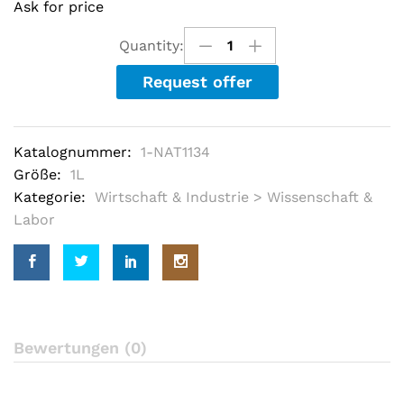
Ask for price
o
u
t
Quantity:
o
f
Request offer
5
b
a
s
e
Katalognummer:
1-NAT1134
d
o
Größe:
1L
n
c
Kategorie:
Wirtschaft & Industrie > Wissenschaft &
u
Labor
s
t
o
m
e
r
r
a
t
Bewertungen (0)
i
n
g
s