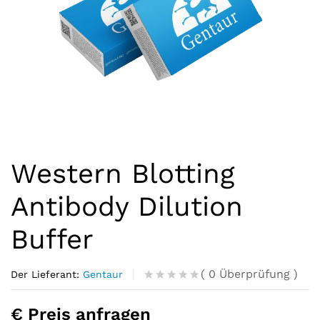
Western Blotting
Antibody Dilution
Buffer
(
0
Überprüfung
)
Der Lieferant:
Gentaur
R
0
a
€ Preis anfragen
t