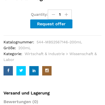
e
d
o
u
Quantity:
t
o
Request offer
f
5
b
a
s
Katalognummer:
544-MBS2567146-200mL
e
d
Größe:
200mL
o
Kategorie:
Wirtschaft & Industrie > Wissenschaft &
n
c
Labor
u
s
t
o
m
e
r
r
a
Versand und Lagerung
t
i
Bewertungen (0)
n