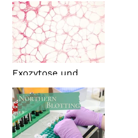
used.
Erlebnis
Damit
unsere
Website
während
Ihres
Besuchs
bestmöglich
funktioniert.
Exozytose und
Wenn Sie
diese
Endozytose
Cookies
ablehnen,
gehen
einige
Funktionen
der Website
verloren.