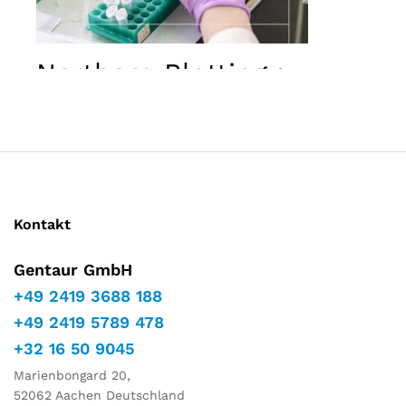
Marketing
Indem Sie
Ihre
Interessen
Northern Blotting :
und Ihr
Verhalten
während
Ihres Besuchs
auf unserer
Website
teilen,
erhöhen Sie
die Chance,
Kontakt
personalisierte
Inhalte und
Gentaur GmbH
Angebote zu
sehen.
+49 2419 3688 188
+49 2419 5789 478
+32 16 50 9045
Marienbongard 20,
52062 Aachen Deutschland