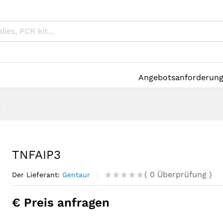
Angebotsanforderun
3
TNFAIP3
(
0
Überprüfung
)
Der Lieferant:
Gentaur
R
0
a
€ Preis anfragen
t
e
d