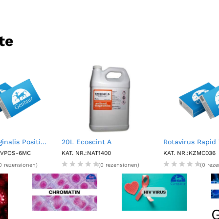
te
NATtrol T.vaginalis Positive Control (6 x 1.2 mL)
20L Ecoscint A
TTVPOS-6MC
KAT. NR.:NAT1400
KAT. NR.:KZMC036
0 rezensionen)
(0 rezensionen)
(0 rez
G