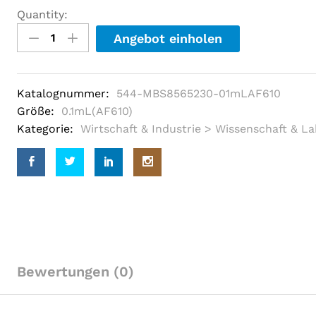
o
Quantity:
u
t
Angebot einholen
o
f
5
b
a
Katalognummer:
544-MBS8565230-01mLAF610
s
e
Größe:
0.1mL(AF610)
d
Kategorie:
Wirtschaft & Industrie > Wissenschaft & L
o
n
c
u
s
t
o
m
e
r
r
a
t
Bewertungen (0)
i
n
g
s