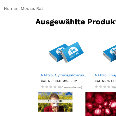
Human, Mouse, Rat
Ausgewählte Produk
Fluorescent Particles, Purple, 1%w/v, 25.0-35.0µm, 5mL
NATtrol Cytomegalovirus (CMV) Strain:AD-169 External Run Control, Medium (6X1mL)
.:FP-30062-5
KAT. NR.:NATCMV-ERCM
KAT. NR.:NA
(0 rezensionen)
(0 rezensionen)
(