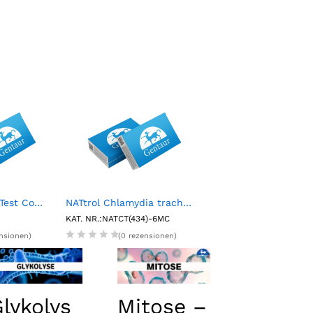
Rotavirus Rapid Test Control Pack (2 X 1.5mL)
NATtrol Chlamydia trachomatis Positive Control (6 X 1 mL)
4L Ecoscint O
KAT. NR.:NATCT(434)-6MC
KAT. NR.:NAT1402
ensionen)
(0 rezensionen)
(0 rezension
lykolys
Mitose –