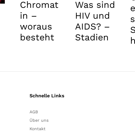
Chromat
Was sind
e
u
in –
HIV und
woraus
AIDS? –
besteht
Stadien
h
unsere
von AIDS
DNA?
Schnelle Links
AGB
Über uns
Kontakt