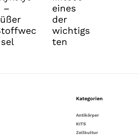
 –
eines
süßer
der
Stoffwec
wichtigs
sel
ten
Stadien
für die
Zelle
Kategorien
Antikörper
KITS
Zellkultur