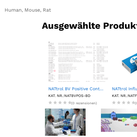
Human, Mouse, Rat
Ausgewählte Produk
ludin ELISA kit
NATtrol BV Positive Control (6 X 0.15mL)
.:E07O0009-96
KAT. NR.:NATBVPOS-BD
KAT. NR.:NAT
(0 rezensionen)
(0 rezensionen)
(