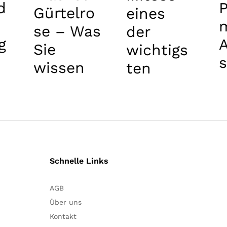
d
Gürtelro
eines
se – Was
der
g
Sie
wichtigs
s
wissen
ten
B
sollten
Stadien
m
für die
Zelle
Schnelle Links
AGB
Über uns
Kontakt