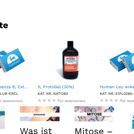
te
NATtrol Influenza B, External Run Control, Low (6 X 1 mL)
1L ProtoGel (30%)
FLUB-ERCL
KAT. NR.:NAT1260
KAT. NR.:E01L0284
0 rezensionen)
(0 rezensionen)
(0 rez
Was ist
Mitose –