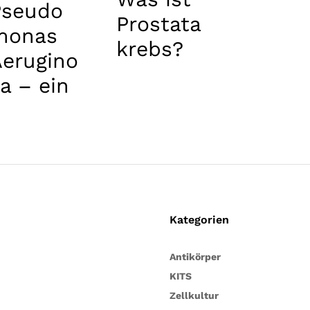
Pseudo
Prostata
monas
krebs?
Aerugino
a – ein
akteriu
, viele
Krankhei
ten
Kategorien
Antikörper
KITS
Zellkultur