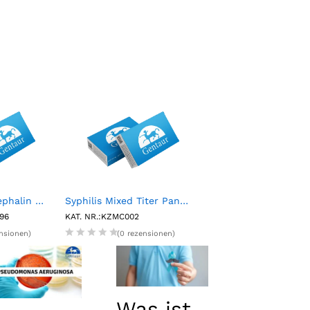
Human Leu enkephalin ELISA kit
Syphilis Mixed Titer Panel (15 X 1mL)
-96
KAT. NR.:KZMC002
KAT. NR.:ASIP-30-10
ensionen)
(0 rezensionen)
(0 rezension
Was ist