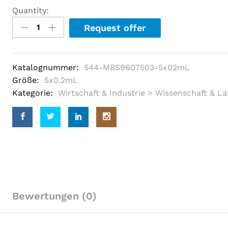
o
Quantity:
u
t
Request offer
o
f
5
b
a
Katalognummer:
544-MBS9607503-5x02mL
s
e
Größe:
5x0.2mL
d
Kategorie:
Wirtschaft & Industrie > Wissenschaft & L
o
n
c
u
s
t
o
m
e
r
r
a
t
Bewertungen (0)
i
n
g
s