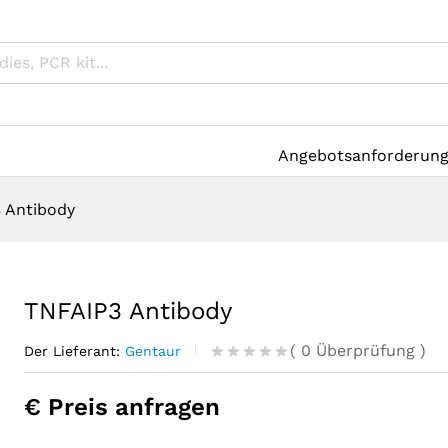
Angebotsanforderun
 Antibody
TNFAIP3 Antibody
(
0
Überprüfung
)
Der Lieferant:
Gentaur
R
0
a
€ Preis anfragen
t
e
d