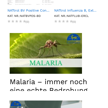
NATtrol BV Positive Control (6 X 0.15mL)
NATtrol Influenza B, External Run Control, Low (6 X 1 mL)
1L P
KAT. NR.:NATBVPOS-BD
KAT. NR.:NATFLUB-ERCL
KAT.
(0)
(0)
Malaria – immer noch
eine echte Bedrohung
Notwendig