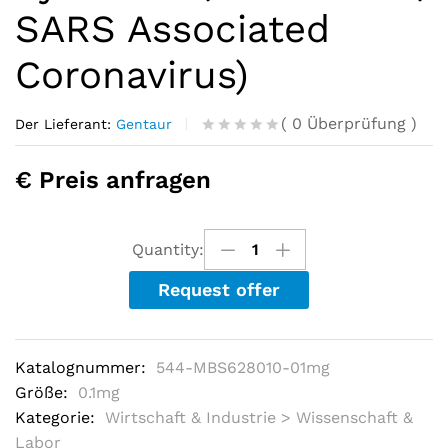
SARS Associated
Coronavirus)
(
0
Überprüfung
)
Der Lieferant:
Gentaur
R
0
a
€ Preis anfragen
t
e
d
o
u
Quantity:
t
o
Request offer
f
5
b
a
s
Katalognummer:
544-MBS628010-01mg
e
d
Größe:
0.1mg
o
Kategorie:
Wirtschaft & Industrie > Wissenschaft &
n
c
Labor