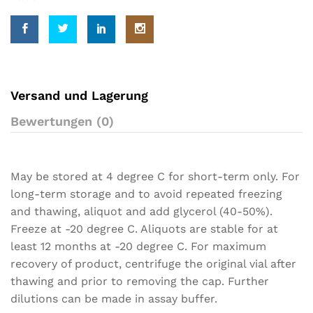
u
s
t
o
m
e
r
r
a
Versand und Lagerung
t
i
Bewertungen (0)
n
g
s
May be stored at 4 degree C for short-term only. For
long-term storage and to avoid repeated freezing
and thawing, aliquot and add glycerol (40-50%).
Freeze at -20 degree C. Aliquots are stable for at
least 12 months at -20 degree C. For maximum
recovery of product, centrifuge the original vial after
thawing and prior to removing the cap. Further
dilutions can be made in assay buffer.