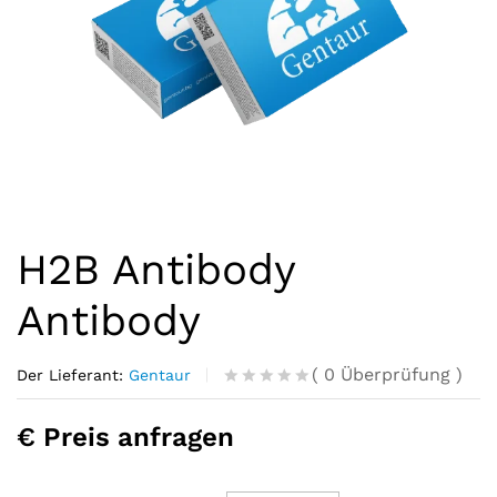
H2B Antibody
Antibody
(
0
Überprüfung
)
Der Lieferant:
Gentaur
R
0
a
€ Preis anfragen
t
e
d
o