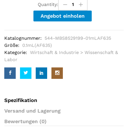
u
Quantity:
t
o
Angebot einholen
f
5
b
a
s
Katalognummer:
544-MBS8529199-01mLAF635
e
d
Größe:
0.1mL(AF635)
o
Kategorie:
Wirtschaft & Industrie > Wissenschaft &
n
c
Labor
u
s
t
o
m
e
r
r
a
Spezifikation
t
i
Versand und Lagerung
n
g
Bewertungen (0)
s