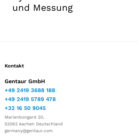
Marketing
und Messung
Indem Sie
Ihre
Interessen
und Ihr
Verhalten
während
Ihres Besuchs
auf unserer
Website
teilen,
Kontakt
erhöhen Sie
die Chance,
personalisierte
Gentaur GmbH
Inhalte und
+49 2419 3688 188
Angebote zu
sehen.
+49 2419 5789 478
+32 16 50 9045
Marienbongard 20,
52062 Aachen Deutschland
germany@gentaur.com