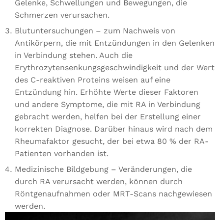
Gelenke, Schwellungen und Bewegungen, die
Marketing
Schmerzen verursachen.
Indem Sie
Ihre
Blutuntersuchungen – zum Nachweis von
Interessen
Antikörpern, die mit Entzündungen in den Gelenken
und Ihr
Verhalten
in Verbindung stehen. Auch die
während
Erythrozytensenkungsgeschwindigkeit und der Wert
Ihres Besuchs
des C-reaktiven Proteins weisen auf eine
auf unserer
Website
Entzündung hin. Erhöhte Werte dieser Faktoren
teilen,
und andere Symptome, die mit RA in Verbindung
erhöhen Sie
gebracht werden, helfen bei der Erstellung einer
die Chance,
personalisierte
korrekten Diagnose. Darüber hinaus wird nach dem
Inhalte und
Rheumafaktor gesucht, der bei etwa 80 % der RA-
Angebote zu
Patienten vorhanden ist.
sehen.
Medizinische Bildgebung – Veränderungen, die
durch RA verursacht werden, können durch
Röntgenaufnahmen oder MRT-Scans nachgewiesen
werden.