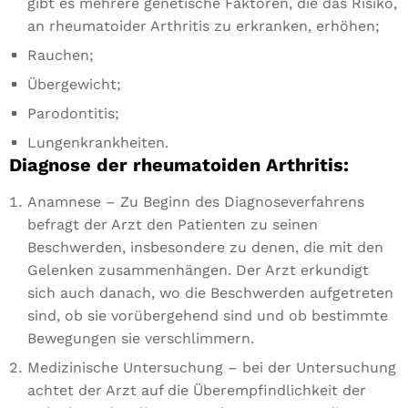
used.
gibt es mehrere genetische Faktoren, die das Risiko,
an rheumatoider Arthritis zu erkranken, erhöhen;
Rauchen;
Erlebnis
Damit
Übergewicht;
unsere
Parodontitis;
Website
während
Lungenkrankheiten.
Ihres
Diagnose der rheumatoiden Arthritis:
Besuchs
bestmöglich
Anamnese – Zu Beginn des Diagnoseverfahrens
funktioniert.
Wenn Sie
befragt der Arzt den Patienten zu seinen
diese
Beschwerden, insbesondere zu denen, die mit den
Cookies
Gelenken zusammenhängen. Der Arzt erkundigt
ablehnen,
gehen
sich auch danach, wo die Beschwerden aufgetreten
einige
sind, ob sie vorübergehend sind und ob bestimmte
Funktionen
Bewegungen sie verschlimmern.
der Website
verloren.
Medizinische Untersuchung – bei der Untersuchung
achtet der Arzt auf die Überempfindlichkeit der