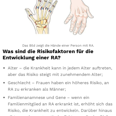
Diese
Cookies
sind nicht
optional. Sie
werden
benötigt,
damit die
Website
funktioniert.
Das Bild zeigt die Hände einer Person mit RA.
Was sind die Risikofaktoren für die
Entwicklung einer RA?
Statistiken
In order for
Alter – die Krankheit kann in jedem Alter auftreten,
us to
aber das Risiko steigt mit zunehmendem Alter;
improve the
website's
Geschlecht – Frauen haben ein höheres Risiko, an
functionality
RA zu erkranken als Männer;
and
structure,
Familienanamnese und Gene – wenn ein
based on
Familienmitglied an RA erkrankt ist, erhöht sich das
how the
Risiko, die Krankheit zu entwickeln. Darüber hinaus
website is