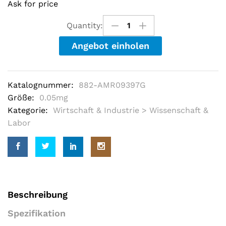
Ask for price
u
t
o
Quantity:
f
5
Angebot einholen
b
a
s
e
d
Katalognummer:
882-AMR09397G
o
n
Größe:
0.05mg
c
u
Kategorie:
Wirtschaft & Industrie > Wissenschaft &
s
Labor
t
o
m
e
r
r
a
t
i
Beschreibung
n
g
Spezifikation
s