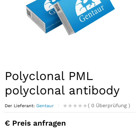
Polyclonal PML
polyclonal antibody
(
0
Überprüfung
)
Der Lieferant:
Gentaur
R
0
a
€ Preis anfragen
t
e
d
o