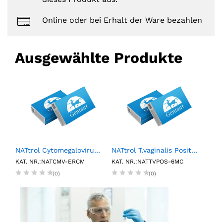
Online oder bei Erhalt der Ware bezahlen
Ausgewählte Produkte
1%w/v, 25.0-35.0µm, 5mL
NATtrol Cytomegalovirus (CMV) Strain:AD-169 External Run Control, Medium (6X1mL)
NATtrol T.vaginalis Positive Control (6 x 1.2 mL)
20L
KAT. NR.:NATCMV-ERCM
KAT. NR.:NATTVPOS-6MC
KAT.
(0)
(0)