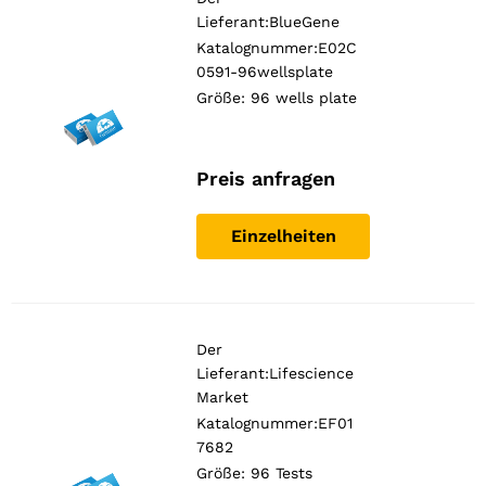
Lieferant:
BlueGene
Katalognummer:E02C
0591-96wellsplate
Größe: 96 wells plate
Preis anfragen
Einzelheiten
Der
Lieferant:
Lifescience
Market
Katalognummer:EF01
7682
Größe: 96 Tests