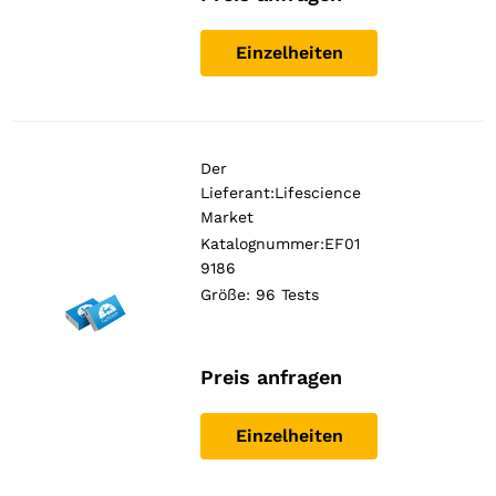
used.
Einzelheiten
Erlebnis
Damit
unsere
Website
während
Der
Ihres
Lieferant:
Lifescience
Besuchs
Market
bestmöglich
funktioniert.
Katalognummer:EF01
Wenn Sie
9186
diese
Größe: 96 Tests
Cookies
ablehnen,
gehen
einige
Preis anfragen
Funktionen
der Website
verloren.
Einzelheiten