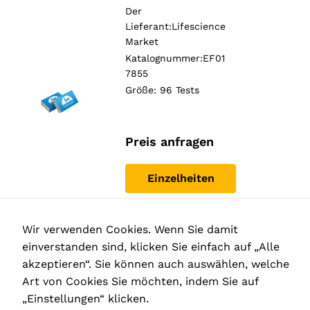
Der
Lieferant:
Lifescience
Market
Katalognummer:EF01
7855
Größe: 96 Tests
Preis anfragen
Einzelheiten
Wir verwenden Cookies. Wenn Sie damit
einverstanden sind, klicken Sie einfach auf „Alle
Der
akzeptieren“. Sie können auch auswählen, welche
Lieferant:
Lifescience
Art von Cookies Sie möchten, indem Sie auf
Market
„Einstellungen“ klicken.
Katalognummer:EF01