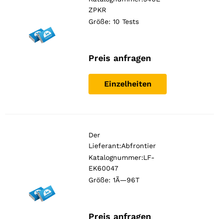
Diese
ZPKR
Cookies
Größe: 10 Tests
sind nicht
optional. Sie
werden
benötigt,
Preis anfragen
damit die
Website
Einzelheiten
funktioniert.
Statistiken
In order for
Der
us to
improve the
Lieferant:
Abfrontier
website's
Katalognummer:LF-
functionality
EK60047
and
Größe: 1Ã—96T
structure,
based on
how the
website is
Preis anfragen