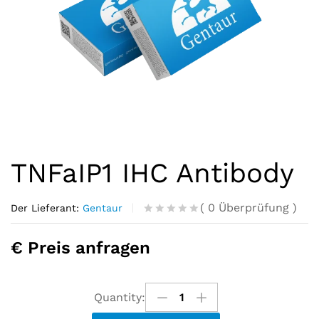
TNFaIP1 IHC Antibody
(
0
Überprüfung
)
Der Lieferant:
Gentaur
R
0
a
€ Preis anfragen
t
e
d
o
u
Quantity:
t
o