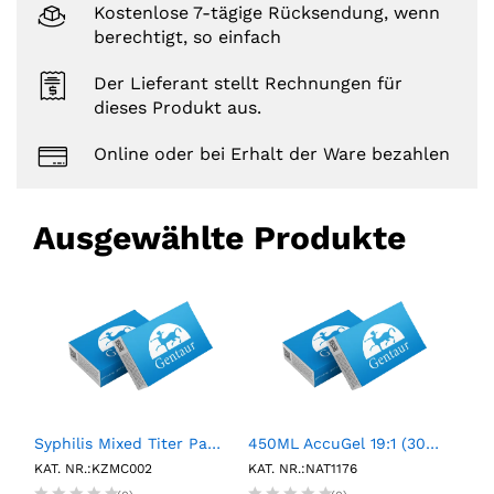
Kostenlose 7-tägige Rücksendung, wenn
berechtigt, so einfach
Der Lieferant stellt Rechnungen für
dieses Produkt aus.
Online oder bei Erhalt der Ware bezahlen
Ausgewählte Produkte
orrhoeae Positive Control Pack (6 X 1.25 mL)
Syphilis Mixed Titer Panel (15 X 1mL)
450ML AccuGel 19:1 (30%)
KAT. NR.:KZMC002
KAT. NR.:NAT1176
KAT.