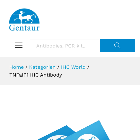
Suche starte
Home
/
Kategorien
/
IHC World
/
TNFaIP1 IHC Antibody