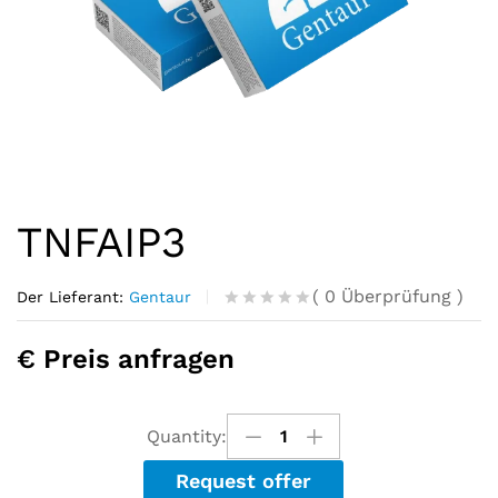
TNFAIP3
(
0
Überprüfung
)
Der Lieferant:
Gentaur
R
0
a
€ Preis anfragen
t
e
d
o
u
Quantity:
t
o
Request offer
f