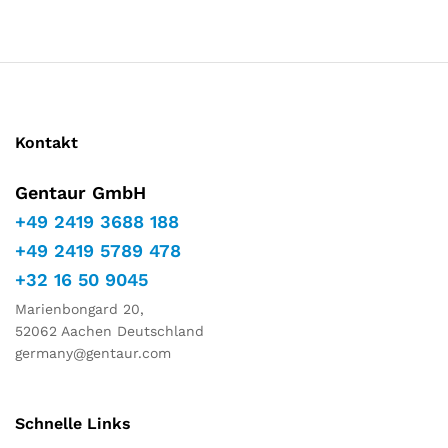
Marketing
Indem Sie
Ihre
Interessen
und Ihr
Verhalten
während
Kontakt
Ihres Besuchs
auf unserer
Website
Gentaur GmbH
teilen,
+49 2419 3688 188
erhöhen Sie
die Chance,
+49 2419 5789 478
personalisierte
Inhalte und
+32 16 50 9045
Angebote zu
Marienbongard 20,
sehen.
52062 Aachen Deutschland
germany@gentaur.com
Schnelle Links