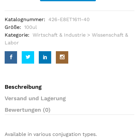
5
b
a
s
Katalognummer:
426-E8ET1611-40
e
d
Größe:
100ul
o
Kategorie:
Wirtschaft & Industrie > Wissenschaft &
n
c
Labor
u
s
t
o
m
e
r
r
a
Beschreibung
t
i
Versand und Lagerung
n
g
Bewertungen (0)
s
Available in various conjugation types.