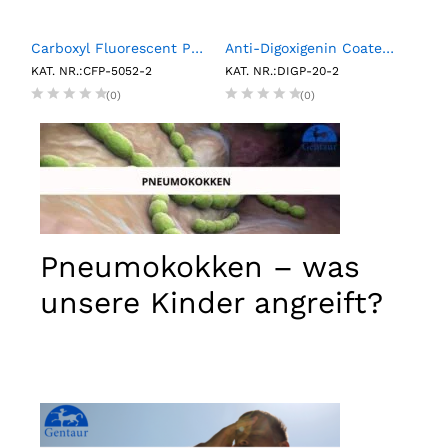
RP Multimarker Control Pack (6 X 0.75 mL)
Carboxyl Fluorescent Particles, Yellow, 0.5%w/v, 5.0-5.9µm, 2mL
Anti-Digoxigenin Coated Polystyrene Particles, 2.0- 2.4µm, 0.1%w/v, 2mL
KAT. NR.:CFP-5052-2
KAT. NR.:DIGP-20-2
KAT.
(0)
(0)
Pneumokokken – was
unsere Kinder angreift?