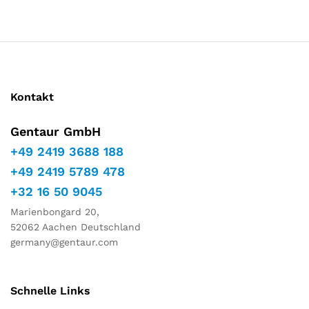
Marketing
Schritte…
Indem Sie
Ihre
Interessen
und Ihr
Verhalten
während
Kontakt
Ihres Besuchs
auf unserer
Website
Gentaur GmbH
teilen,
+49 2419 3688 188
erhöhen Sie
die Chance,
+49 2419 5789 478
personalisierte
+32 16 50 9045
Inhalte und
Angebote zu
Marienbongard 20,
sehen.
52062 Aachen Deutschland
germany@gentaur.com
Schnelle Links