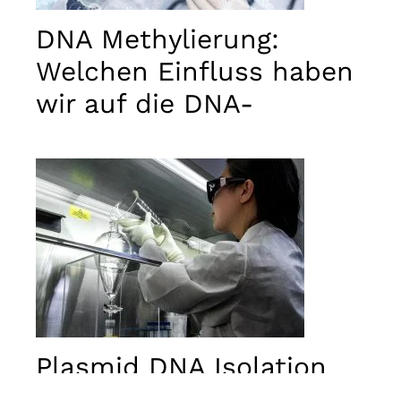
used.
DNA Methylierung:
Erlebnis
Welchen Einfluss haben
Damit
unsere
wir auf die DNA-
Website
Aktivität?
während
Ihres
Besuchs
bestmöglich
funktioniert.
Wenn Sie
diese
Cookies
ablehnen,
gehen
einige
Funktionen
der Website
verloren.
Plasmid DNA Isolation
Protokoll, Prinzip,