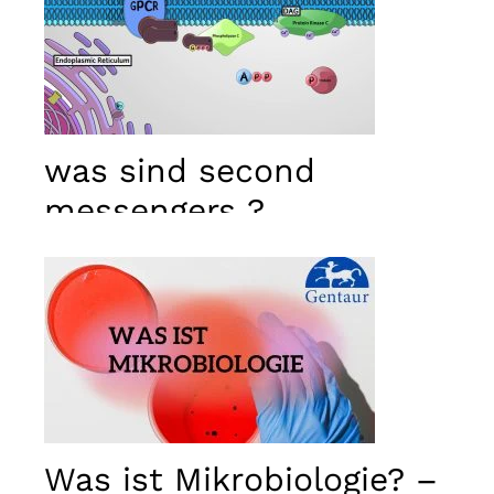
was sind second
messengers ?
Was ist Mikrobiologie? –
Notwendig