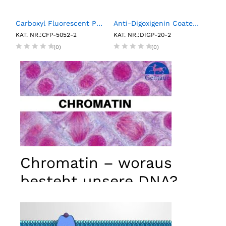
RP Multimarker Control Pack (6 X 0.75 mL)
Carboxyl Fluorescent Particles, Yellow, 0.5%w/v, 5.0-5.9µm, 2mL
Anti-Digoxigenin Coated Polystyrene Particles, 2.0- 2.4µm, 0.1%w/v, 2mL
KAT. NR.:CFP-5052-2
KAT. NR.:DIGP-20-2
KAT.
(0)
(0)
Chromatin – woraus
besteht unsere DNA?