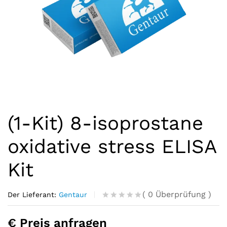
(1-Kit) 8-isoprostane
oxidative stress ELISA
Kit
(
0
Überprüfung
)
Der Lieferant:
Gentaur
R
0
a
€ Preis anfragen
t