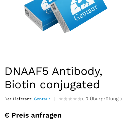
DNAAF5 Antibody,
Biotin conjugated
(
0
Überprüfung
)
Der Lieferant:
Gentaur
R
0
a
€ Preis anfragen
t
e
d
o