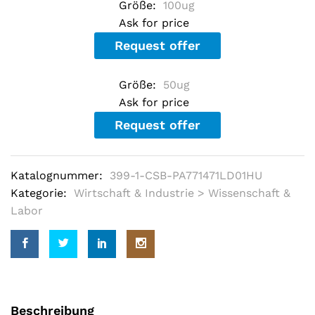
Größe:
100ug
u
t
Ask for price
o
f
Request offer
5
b
a
Größe:
50ug
s
e
Ask for price
d
o
Request offer
n
c
u
s
Katalognummer:
399-1-CSB-PA771471LD01HU
t
o
Kategorie:
Wirtschaft & Industrie > Wissenschaft &
m
e
Labor
r
r
a
t
i
n
g
s
Beschreibung