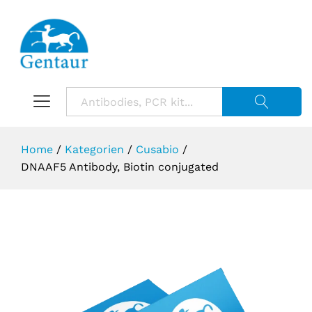
Suche starte
Home
/
Kategorien
/
Cusabio
/
DNAAF5 Antibody, Biotin conjugated