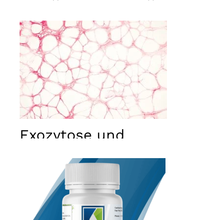
Exozytose und
Endozytose
Notwendig