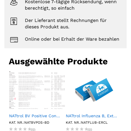
Kostenlose 7-tägige Rücksendung, wenn
berechtigt, so einfach
Der Lieferant stellt Rechnungen für
dieses Produkt aus.
Online oder bei Erhalt der Ware bezahlen
Ausgewählte Produkte
NATtrol BV Positive Control (6 X 0.15mL)
NATtrol Influenza B, External Run Control, Low (6 X 1 mL)
1L P
KAT. NR.:NATBVPOS-BD
KAT. NR.:NATFLUB-ERCL
KAT.
(0)
(0)