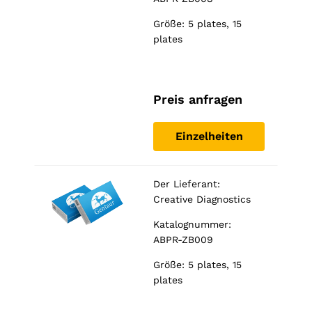
Marketing
Indem Sie
Größe: 5 plates, 15
Ihre
plates
Interessen
und Ihr
Verhalten
während
Preis anfragen
Ihres Besuchs
auf unserer
Website
Einzelheiten
teilen,
erhöhen Sie
die Chance,
personalisierte
Der Lieferant:
Inhalte und
Creative Diagnostics
Angebote zu
sehen.
Katalognummer:
ABPR-ZB009
Größe: 5 plates, 15
plates