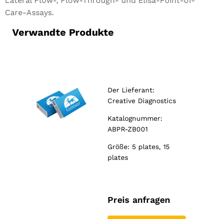
Lateral Flow-, Flow-Through- und Elisa-Point-of-
Care-Assays.
Verwandte Produkte
Der Lieferant:
Creative Diagnostics
Katalognummer:
ABPR-ZB001
Größe: 5 plates, 15
plates
Preis anfragen