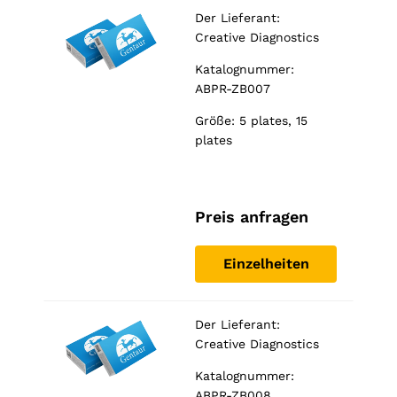
used.
Der Lieferant:
Creative Diagnostics
Erlebnis
Katalognummer:
Damit
ABPR-ZB007
unsere
Website
Größe: 5 plates, 15
während
plates
Ihres
Besuchs
bestmöglich
funktioniert.
Wenn Sie
Preis anfragen
diese
Cookies
ablehnen,
Einzelheiten
gehen
einige
Funktionen
Der Lieferant:
der Website
Creative Diagnostics
verloren.
Katalognummer:
ABPR-ZB008