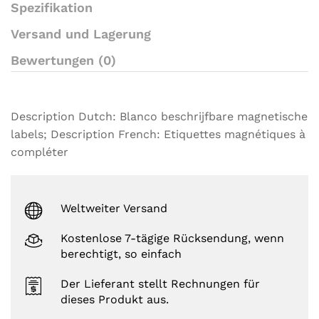
i
Spezifikation
n
g
Versand und Lagerung
s
Bewertungen (0)
Description Dutch: Blanco beschrijfbare magnetische
labels; Description French: Etiquettes magnétiques à
compléter
Weltweiter Versand
Kostenlose 7-tägige Rücksendung, wenn
berechtigt, so einfach
Der Lieferant stellt Rechnungen für
dieses Produkt aus.