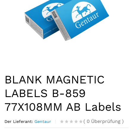
BLANK MAGNETIC
LABELS B-859
77X108MM AB Labels
(
0
Überprüfung
)
Der Lieferant:
Gentaur
R
0