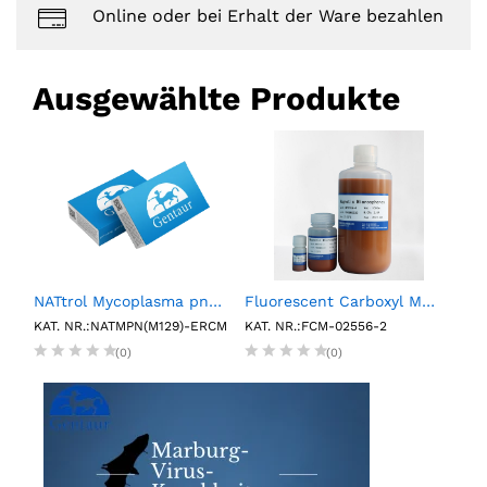
Online oder bei Erhalt der Ware bezahlen
Ausgewählte Produkte
e Control (6 x 0.5mL)
NATtrol Mycoplasma pneumoniae M129, External Run Control, Medium (6 X 1 mL)
Fluorescent Carboxyl Magnetic Particles, , Nile Red, 1%w/v, 0.2-0.39µm, 2mL
KAT. NR.:NATMPN(M129)-ERCM
KAT. NR.:FCM-02556-2
KAT.
(0)
(0)