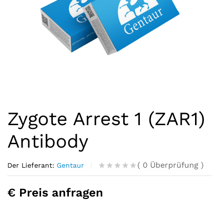
Zygote Arrest 1 (ZAR1)
Antibody
(
0
Überprüfung
)
Der Lieferant:
Gentaur
R
0
a
€ Preis anfragen
t
e
d
o