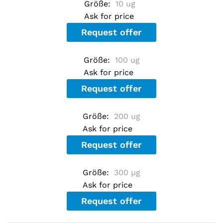
Größe:
10 ug
u
t
Ask for price
o
f
Request offer
5
b
a
Größe:
100 ug
s
e
Ask for price
d
o
Request offer
n
c
u
Größe:
s
200 ug
t
Ask for price
o
m
Request offer
e
r
r
a
Größe:
300 µg
t
Ask for price
i
n
Request offer
g
s