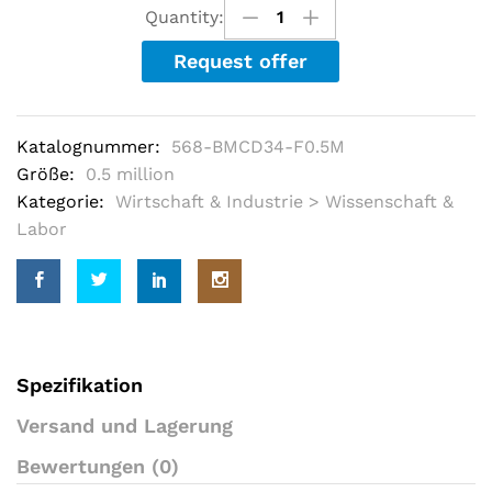
u
Quantity:
t
o
Request offer
f
5
b
a
s
Katalognummer:
568-BMCD34-F0.5M
e
d
Größe:
0.5 million
o
Kategorie:
Wirtschaft & Industrie > Wissenschaft &
n
c
Labor
u
s
t
o
m
e
r
r
a
Spezifikation
t
i
Versand und Lagerung
n
g
Bewertungen (0)
s