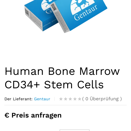
Human Bone Marrow
CD34+ Stem Cells
(
0
Überprüfung
)
Der Lieferant:
Gentaur
R
0
a
€ Preis anfragen
t
e
d
o