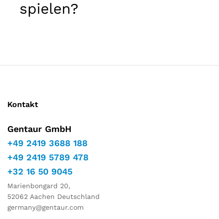
spielen?
Marketing
Indem Sie
Ihre
Interessen
und Ihr
Verhalten
während
Ihres Besuchs
auf unserer
Website
teilen,
Kontakt
erhöhen Sie
die Chance,
personalisierte
Gentaur GmbH
Inhalte und
+49 2419 3688 188
Angebote zu
sehen.
+49 2419 5789 478
+32 16 50 9045
Marienbongard 20,
52062 Aachen Deutschland
germany@gentaur.com