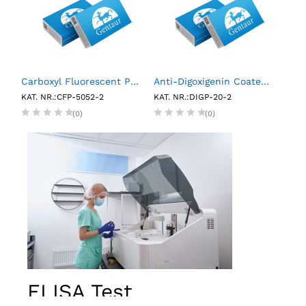
RP Multimarker Control Pack (6 X 0.75 mL)
Carboxyl Fluorescent Particles, Yellow, 0.5%w/v, 5.0-5.9µm, 2mL
Anti-Digoxigenin Coated Polystyrene Particles, 2.0- 2.4µm, 0.1%w/v, 2mL
KAT. NR.:CFP-5052-2
KAT. NR.:DIGP-20-2
KAT.
(0)
(0)
ELISA Test