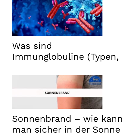
used.
Erlebnis
Damit
unsere
Website
Was sind
während
Ihres
Immunglobuline (Typen,
Besuchs
bestmöglich
Struktur…)
funktioniert.
Wenn Sie
diese
Cookies
ablehnen,
gehen
einige
Funktionen
der Website
Sonnenbrand – wie kann
verloren.
man sicher in der Sonne