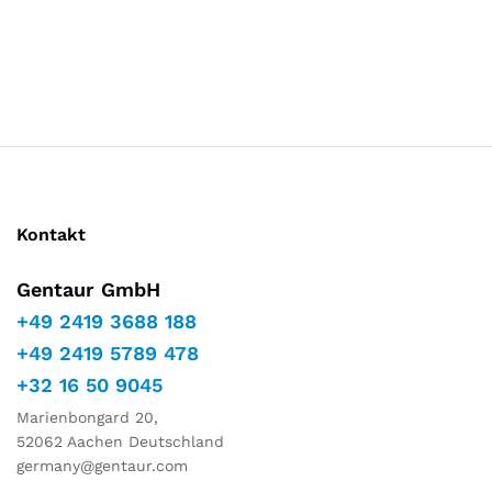
Marketing
Indem Sie
Ihre
Interessen
und Ihr
Verhalten
während
Ihres Besuchs
auf unserer
Website
teilen,
Kontakt
erhöhen Sie
die Chance,
personalisierte
Gentaur GmbH
Inhalte und
+49 2419 3688 188
Angebote zu
sehen.
+49 2419 5789 478
+32 16 50 9045
Marienbongard 20,
52062 Aachen Deutschland
germany@gentaur.com