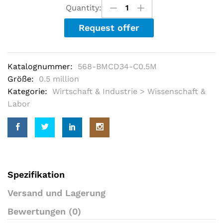
u
Quantity:
t
o
Request offer
f
5
b
a
s
Katalognummer:
568-BMCD34-C0.5M
e
d
Größe:
0.5 million
o
Kategorie:
Wirtschaft & Industrie > Wissenschaft &
n
c
Labor
u
s
t
o
m
e
r
r
a
Spezifikation
t
i
Versand und Lagerung
n
g
Bewertungen (0)
s