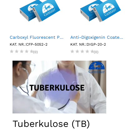
RP Multimarker Control Pack (6 X 0.75 mL)
Carboxyl Fluorescent Particles, Yellow, 0.5%w/v, 5.0-5.9µm, 2mL
Anti-Digoxigenin Coated Polystyrene Particles, 2.0- 2.4µm, 0.1%w/v, 2mL
KAT. NR.:CFP-5052-2
KAT. NR.:DIGP-20-2
KAT.
(0)
(0)
Tuberkulose (TB)