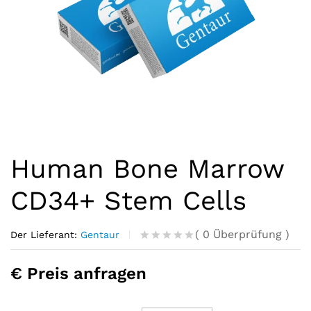
Human Bone Marrow
CD34+ Stem Cells
(
0
Überprüfung
)
Der Lieferant:
Gentaur
R
0
a
€ Preis anfragen
t
e
d
o