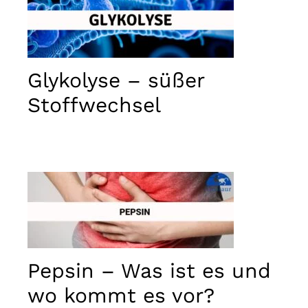
used.
Erlebnis
Damit
unsere
Glykolyse – süßer
Website
Stoffwechsel
während
Ihres
Besuchs
bestmöglich
funktioniert.
Wenn Sie
diese
Cookies
ablehnen,
gehen
einige
Funktionen
der Website
Pepsin – Was ist es und
verloren.
wo kommt es vor?